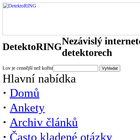
Nezávislý interne
DetektoRING
detektorech
Lov je cennější než kořist
Hlavní nabídka
·
Domů
·
Ankety
·
Archiv článků
·
Často kladené otázky