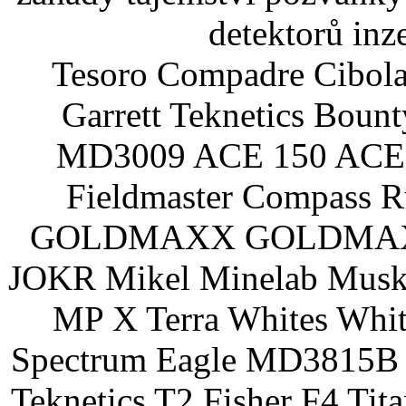
detektorů inz
Tesoro Compadre Cibola
Garrett Teknetics Boun
MD3009 ACE 150 ACE 
Fieldmaster Compass 
GOLDMAXX GOLDMAXX P
JOKR Mikel Minelab Muske
MP X Terra Whites Wh
Spectrum Eagle MD3815B 
Teknetics T2 Fisher F4 Tit