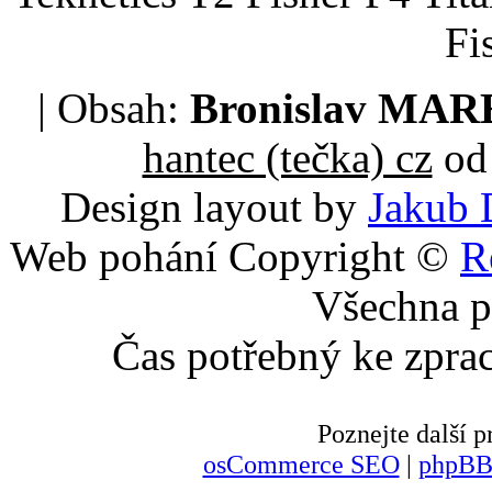
Fi
| Obsah:
Bronislav MA
hantec (tečka) cz
od 
Design layout by
Jakub 
Web pohání Copyright ©
R
Všechna p
Čas potřebný ke zpra
Poznejte další
osCommerce SEO
|
phpBB