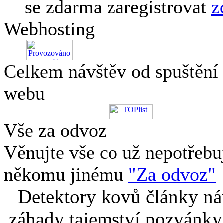
se zdarma zaregistrovat
z
Webhosting
Celkem návštěv od spuštění
webu
Vše za odvoz
Věnujte vše co už nepotřebu
někomu jinému
"Za odvoz"
Detektory kovů články náv
záhady tajemství pozvánky