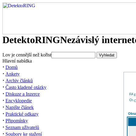
DetektoRING
Nezávislý interne
Lov je cennější než kořist
Hlavní nabídka
·
Domů
·
Ankety
·
Archiv článků
·
Často kladené otázky
·
Diskuze a Inzerce
·
Encyklopedie
O
·
Napište článek
·
Praktické odkazy
Obsa
·
Připomínky
·
Seznam uživatelů
·
Soubory ke stažení