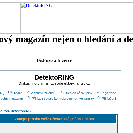
tový magazín nejen o hledání a d
Diskuze a Inzerce
DetektoRING
Diskuzní fórum na https://detektory.hantec.cz
FAQ
Hledat
Seznam uživatelů
Uživatelské skupiny
Registrace
sobní nastavení
Přihlásit se pro kontrolu soukromých zpráv
Přihlášení
h fóra DetektoRING
Zadejte prosím vaše uživatelské jméno a heslo