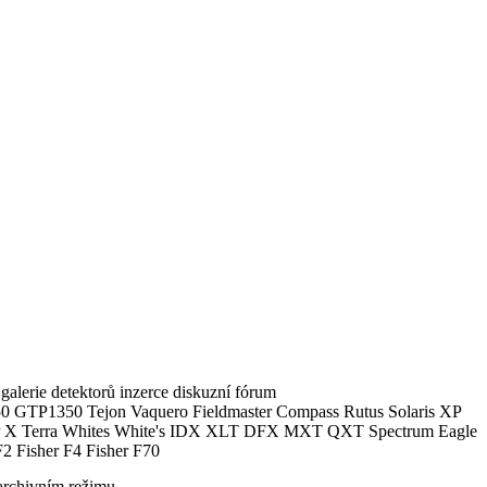
alerie detektorů inzerce diskuzní fórum
0 GTP1350 Tejon Vaquero Fieldmaster Compass Rutus Solaris XP
 Terra Whites White's IDX XLT DFX MXT QXT Spectrum Eagle
2 Fisher F4 Fisher F70
archivním režimu