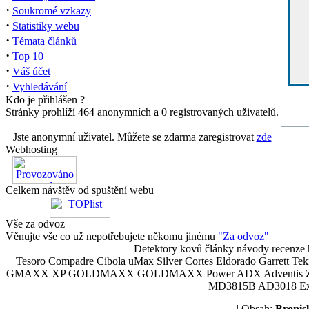
·
Soukromé vzkazy
·
Statistiky webu
·
Témata článků
·
Top 10
·
Váš účet
·
Vyhledávání
Kdo je přihlášen ?
Stránky prohlíží 464 anonymních a 0 registrovaných uživatelů.
Jste anonymní uživatel. Můžete se zdarma zaregistrovat
zde
Webhosting
Celkem návštěv od spuštění webu
Vše za odvoz
Věnujte vše co už nepotřebujete někomu jinému
"Za odvoz"
Detektory kovů články návody recenze h
Tesoro Compadre Cibola uMax Silver Cortes Eldorado Garrett 
GMAXX XP GOLDMAXX GOLDMAXX Power ADX Adventis Zetex JOK
MD3815B AD3018 Explor
| Obsah:
Broni