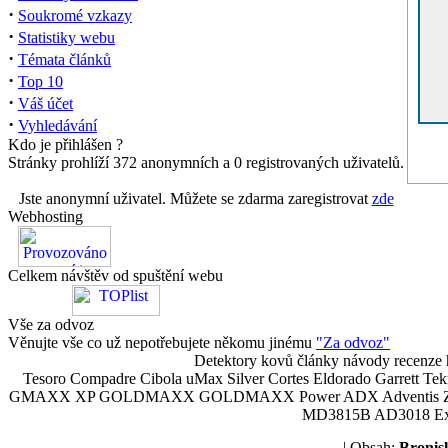
·
Soukromé vzkazy
·
Statistiky webu
·
Témata článků
·
Top 10
·
Váš účet
·
Vyhledávání
Kdo je přihlášen ?
Stránky prohlíží 372 anonymních a 0 registrovaných uživatelů.
Jste anonymní uživatel. Můžete se zdarma zaregistrovat
zde
Webhosting
Celkem návštěv od spuštění webu
Vše za odvoz
Věnujte vše co už nepotřebujete někomu jinému
"Za odvoz"
Detektory kovů články návody recenze h
Tesoro Compadre Cibola uMax Silver Cortes Eldorado Garrett 
GMAXX XP GOLDMAXX GOLDMAXX Power ADX Adventis Zetex JOK
MD3815B AD3018 Explor
| Obsah:
Broni