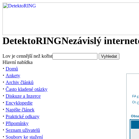
DetektoRING
Nezávislý interne
Lov je cennější než kořist
Hlavní nabídka
·
Domů
·
Ankety
·
Archiv článků
·
Často kladené otázky
·
Diskuze a Inzerce
·
Encyklopedie
O
·
Napište článek
·
Praktické odkazy
Obsa
·
Připomínky
·
Seznam uživatelů
·
Soubory ke stažení