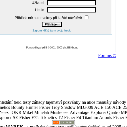
Uživatel:
Heslo:
Přihlásit mě automaticky při každé návštěvě:
Zapomněl(a) jsem svoje heslo
Powered by
phpBB
© 2001, 2005 phpBB Group
Forums ©
ledání field testy záhady tajemství pozvánky na akce manuály návody g
Teknetics Bounty Hunter Fisher Troy Shadow MD3009 ACE 150 ACE 25
R Mikel Minelab Musketeer Advantage Explorer Quatro MP X
er SE Fisher F75 Teknetics T2 Fisher F4 Titanium Adonis Fisher F
slav MAREK
|
e-mail
:
detektory (zavináč) hantec (tečka) cz
od 2025 v 