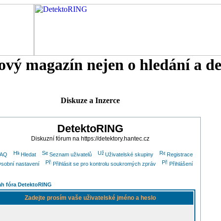
tový magazín nejen o hledání a d
Diskuze a Inzerce
DetektoRING
Diskuzní fórum na https://detektory.hantec.cz
FAQ
Hledat
Seznam uživatelů
Uživatelské skupiny
Registrace
sobní nastavení
Přihlásit se pro kontrolu soukromých zpráv
Přihlášení
h fóra DetektoRING
Zadejte prosím vaše uživatelské jméno a heslo