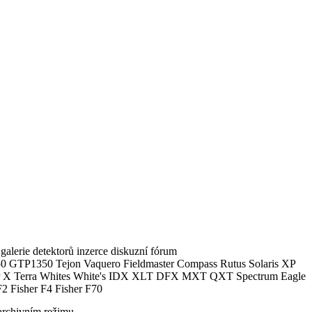
alerie detektorů inzerce diskuzní fórum
0 GTP1350 Tejon Vaquero Fieldmaster Compass Rutus Solaris XP
 Terra Whites White's IDX XLT DFX MXT QXT Spectrum Eagle
2 Fisher F4 Fisher F70
archivním režimu