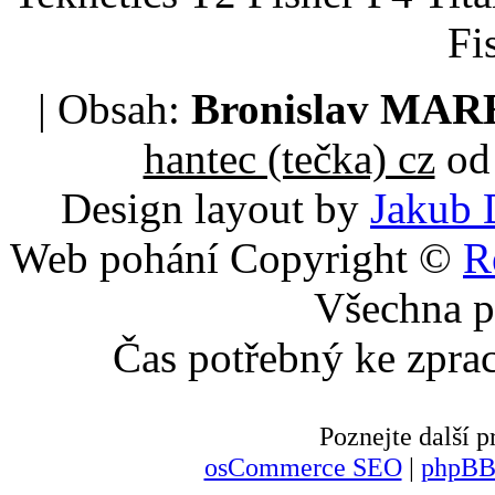
Fi
| Obsah:
Bronislav MA
hantec (tečka) cz
od 
Design layout by
Jakub 
Web pohání Copyright ©
R
Všechna p
Čas potřebný ke zpra
Poznejte další
osCommerce SEO
|
phpBB