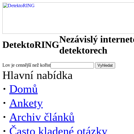
Nezávislý interne
DetektoRING
detektorech
Lov je cennější než kořist
Hlavní nabídka
·
Domů
·
Ankety
·
Archiv článků
·
Často kladené otázky