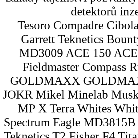
detektorů inz
Tesoro Compadre Cibola
Garrett Teknetics Boun
MD3009 ACE 150 ACE 
Fieldmaster Compass 
GOLDMAXX GOLDMAXX P
JOKR Mikel Minelab Muske
MP X Terra Whites Wh
Spectrum Eagle MD3815B 
Teknetics T2 Fisher F4 Tit