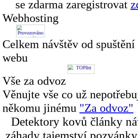
se zdarma zaregistrovat
z
Webhosting
Celkem návštěv od spuštění
webu
Vše za odvoz
Věnujte vše co už nepotřebu
někomu jinému
"Za odvoz"
Detektory kovů články náv
záhady tajemství pozvánky