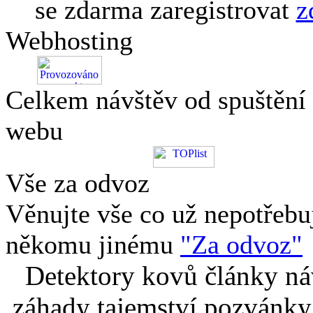
se zdarma zaregistrovat
z
Webhosting
Celkem návštěv od spuštění
webu
Vše za odvoz
Věnujte vše co už nepotřebu
někomu jinému
"Za odvoz"
Detektory kovů články náv
záhady tajemství pozvánky