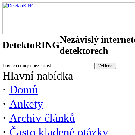
Nezávislý interne
DetektoRING
detektorech
Lov je cennější než kořist
Hlavní nabídka
·
Domů
·
Ankety
·
Archiv článků
·
Často kladené otázky