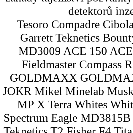
detektorů inz
Tesoro Compadre Cibola
Garrett Teknetics Boun
MD3009 ACE 150 ACE 
Fieldmaster Compass 
GOLDMAXX GOLDMAXX P
JOKR Mikel Minelab Muske
MP X Terra Whites Wh
Spectrum Eagle MD3815B 
Teknetics T2 Fisher F4 Tit