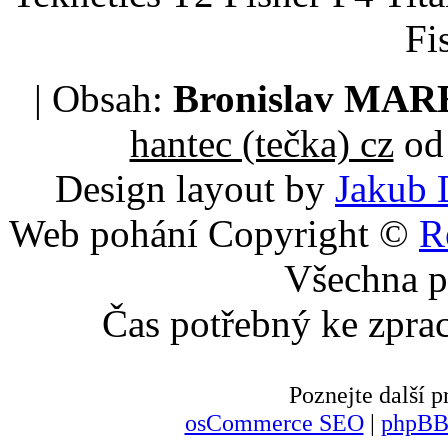
Fi
| Obsah:
Bronislav MA
hantec (tečka) cz
od 
Design layout by
Jakub 
Web pohání Copyright ©
R
Všechna p
Čas potřebný ke zpra
Poznejte další
osCommerce SEO
|
phpBB