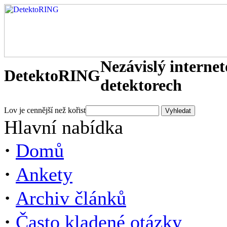
Nezávislý interne
DetektoRING
detektorech
Lov je cennější než kořist
Hlavní nabídka
·
Domů
·
Ankety
·
Archiv článků
·
Často kladené otázky