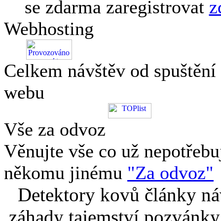
se zdarma zaregistrovat
z
Webhosting
Celkem návštěv od spuštění
webu
Vše za odvoz
Věnujte vše co už nepotřebu
někomu jinému
"Za odvoz"
Detektory kovů články náv
záhady tajemství pozvánky