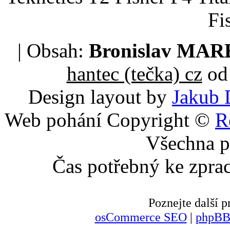
Fi
| Obsah:
Bronislav MA
hantec (tečka) cz
od 
Design layout by
Jakub 
Web pohání Copyright ©
R
Všechna p
Čas potřebný ke zpra
Poznejte další
osCommerce SEO
|
phpBB