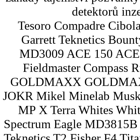
detektorů inz
Tesoro Compadre Cibola
Garrett Teknetics Boun
MD3009 ACE 150 ACE 
Fieldmaster Compass 
GOLDMAXX GOLDMAXX P
JOKR Mikel Minelab Muske
MP X Terra Whites Wh
Spectrum Eagle MD3815B 
Teknetics T2 Fisher F4 Tit