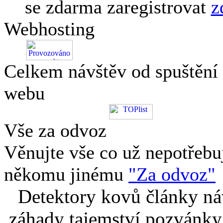
se zdarma zaregistrovat
z
Webhosting
Celkem návštěv od spuštění
webu
Vše za odvoz
Věnujte vše co už nepotřebu
někomu jinému
"Za odvoz"
Detektory kovů články náv
záhady tajemství pozvánky