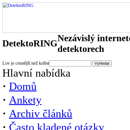
Nezávislý interne
DetektoRING
detektorech
Lov je cennější než kořist
Hlavní nabídka
·
Domů
·
Ankety
·
Archiv článků
·
Často kladené otázky