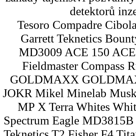
detektorů inz
Tesoro Compadre Cibola
Garrett Teknetics Boun
MD3009 ACE 150 ACE 
Fieldmaster Compass 
GOLDMAXX GOLDMAXX P
JOKR Mikel Minelab Muske
MP X Terra Whites Wh
Spectrum Eagle MD3815B 
Teknetics T2 Fisher F4 Tit