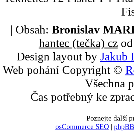
Fi
| Obsah:
Bronislav MA
hantec (tečka) cz
od 
Design layout by
Jakub 
Web pohání Copyright ©
R
Všechna p
Čas potřebný ke zpra
Poznejte další
osCommerce SEO
|
phpBB