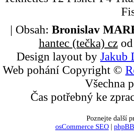
Fi
| Obsah:
Bronislav MA
hantec (tečka) cz
od 
Design layout by
Jakub 
Web pohání Copyright ©
R
Všechna p
Čas potřebný ke zpra
Poznejte další
osCommerce SEO
|
phpBB