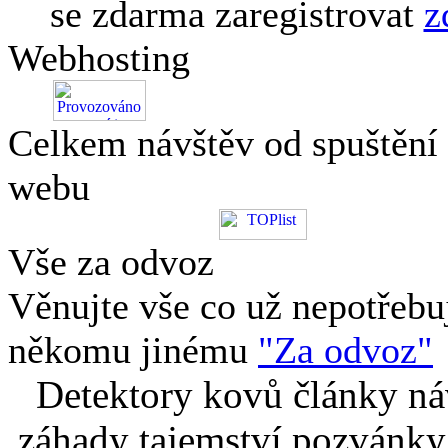
se zdarma zaregistrovat
z
Webhosting
Celkem návštěv od spuštění
webu
Vše za odvoz
Věnujte vše co už nepotřebu
někomu jinému
"Za odvoz"
Detektory kovů články náv
záhady tajemství pozvánky