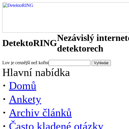
Nezávislý interne
DetektoRING
detektorech
Lov je cennější než kořist
Hlavní nabídka
·
Domů
·
Ankety
·
Archiv článků
·
Často kladené otázky