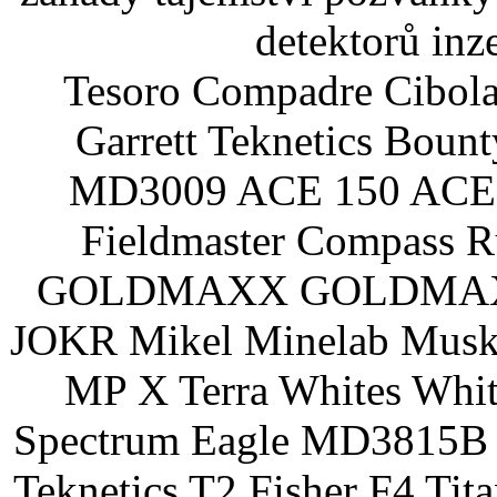
detektorů inz
Tesoro Compadre Cibola
Garrett Teknetics Boun
MD3009 ACE 150 ACE 
Fieldmaster Compass 
GOLDMAXX GOLDMAXX P
JOKR Mikel Minelab Muske
MP X Terra Whites Wh
Spectrum Eagle MD3815B 
Teknetics T2 Fisher F4 Tit