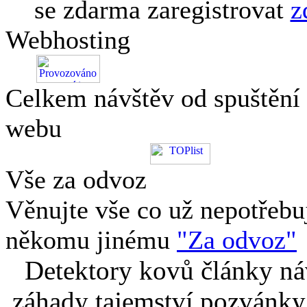
se zdarma zaregistrovat
z
Webhosting
Celkem návštěv od spuštění
webu
Vše za odvoz
Věnujte vše co už nepotřebu
někomu jinému
"Za odvoz"
Detektory kovů články náv
záhady tajemství pozvánky