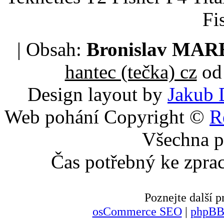
Fi
| Obsah:
Bronislav MA
hantec (tečka) cz
od 
Design layout by
Jakub 
Web pohání Copyright ©
R
Všechna p
Čas potřebný ke zpra
Poznejte další
osCommerce SEO
|
phpBB