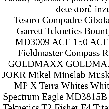
detektorů inz
Tesoro Compadre Cibola
Garrett Teknetics Boun
MD3009 ACE 150 ACE 
Fieldmaster Compass 
GOLDMAXX GOLDMAXX P
JOKR Mikel Minelab Muske
MP X Terra Whites Wh
Spectrum Eagle MD3815B 
Teknetics T2 Fisher F4 Tit