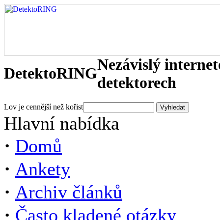
Nezávislý interne
DetektoRING
detektorech
Lov je cennější než kořist
Hlavní nabídka
·
Domů
·
Ankety
·
Archiv článků
·
Často kladené otázky