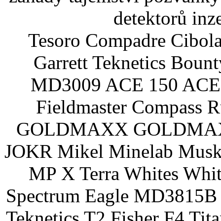
detektorů inz
Tesoro Compadre Cibola
Garrett Teknetics Boun
MD3009 ACE 150 ACE 
Fieldmaster Compass 
GOLDMAXX GOLDMAXX P
JOKR Mikel Minelab Muske
MP X Terra Whites Wh
Spectrum Eagle MD3815B 
Teknetics T2 Fisher F4 Tit