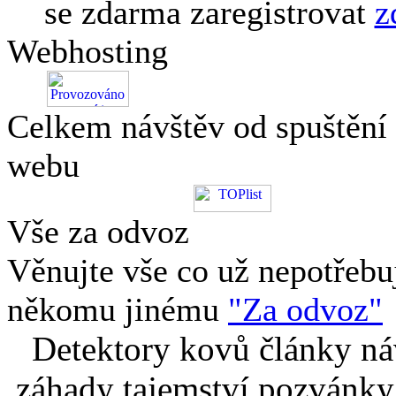
se zdarma zaregistrovat
z
Webhosting
Celkem návštěv od spuštění
webu
Vše za odvoz
Věnujte vše co už nepotřebu
někomu jinému
"Za odvoz"
Detektory kovů články náv
záhady tajemství pozvánky