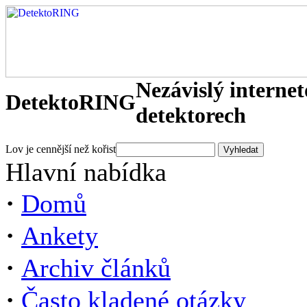
Nezávislý interne
DetektoRING
detektorech
Lov je cennější než kořist
Hlavní nabídka
·
Domů
·
Ankety
·
Archiv článků
·
Často kladené otázky