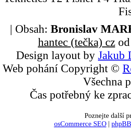
Fi
| Obsah:
Bronislav MA
hantec (tečka) cz
od 
Design layout by
Jakub 
Web pohání Copyright ©
R
Všechna p
Čas potřebný ke zpra
Poznejte další
osCommerce SEO
|
phpBB