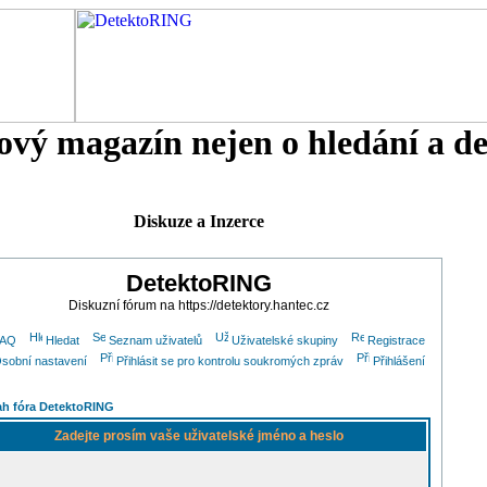
tový magazín nejen o hledání a d
Diskuze a Inzerce
DetektoRING
Diskuzní fórum na https://detektory.hantec.cz
FAQ
Hledat
Seznam uživatelů
Uživatelské skupiny
Registrace
sobní nastavení
Přihlásit se pro kontrolu soukromých zpráv
Přihlášení
h fóra DetektoRING
Zadejte prosím vaše uživatelské jméno a heslo