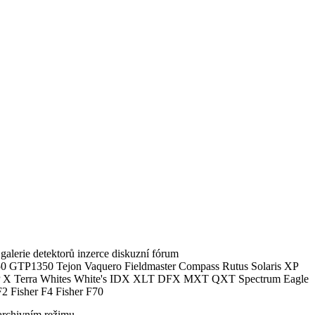
alerie detektorů inzerce diskuzní fórum
0 GTP1350 Tejon Vaquero Fieldmaster Compass Rutus Solaris XP
 Terra Whites White's IDX XLT DFX MXT QXT Spectrum Eagle
2 Fisher F4 Fisher F70
archivním režimu