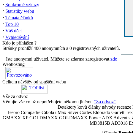
·
Soukromé vzkazy
·
Statistiky webu
·
Témata článků
·
Top 10
·
Váš účet
·
Vyhledávání
Kdo je přihlášen ?
Stránky prohlíží 400 anonymních a 0 registrovaných uživatelů.
Jste anonymní uživatel. Můžete se zdarma zaregistrovat
zde
Webhosting
Celkem návštěv od spuštění webu
Vše za odvoz
Věnujte vše co už nepotřebujete někomu jinému
"Za odvoz"
Detektory kovů články návody recenze h
Tesoro Compadre Cibola uMax Silver Cortes Eldorado Garrett 
GMAXX XP GOLDMAXX GOLDMAXX Power ADX Adventis Zetex JOK
MD3815B AD3018 Explor
| Obsah:
Broni