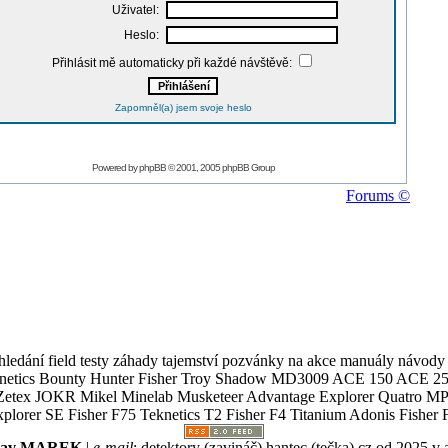
Uživatel:
Heslo:
Přihlásit mě automaticky při každé návštěvě:
Zapomněl(a) jsem svoje heslo
Powered by
phpBB
© 2001, 2005 phpBB Group
Forums ©
ledání field testy záhady tajemství pozvánky na akce manuály návody g
Teknetics Bounty Hunter Fisher Troy Shadow MD3009 ACE 150 ACE 25
R Mikel Minelab Musketeer Advantage Explorer Quatro MP X
er SE Fisher F75 Teknetics T2 Fisher F4 Titanium Adonis Fisher F
slav MAREK
|
e-mail
:
detektory (zavináč) hantec (tečka) cz
od 2025 v 