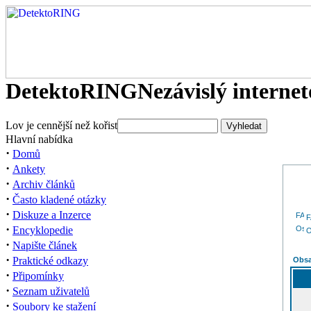
DetektoRING
Nezávislý interne
Lov je cennější než kořist
Hlavní nabídka
·
Domů
·
Ankety
·
Archiv článků
·
Často kladené otázky
·
Diskuze a Inzerce
·
Encyklopedie
O
·
Napište článek
·
Praktické odkazy
Obsa
·
Připomínky
·
Seznam uživatelů
·
Soubory ke stažení