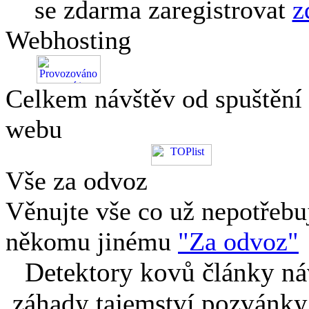
se zdarma zaregistrovat
z
Webhosting
Celkem návštěv od spuštění
webu
Vše za odvoz
Věnujte vše co už nepotřebu
někomu jinému
"Za odvoz"
Detektory kovů články náv
záhady tajemství pozvánky