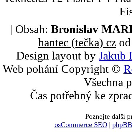
Fi
| Obsah:
Bronislav MA
hantec (tečka) cz
od 
Design layout by
Jakub 
Web pohání Copyright ©
R
Všechna p
Čas potřebný ke zpra
Poznejte další
osCommerce SEO
|
phpBB