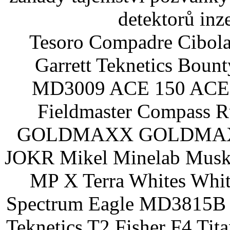
detektorů inz
Tesoro Compadre Cibola
Garrett Teknetics Boun
MD3009 ACE 150 ACE 
Fieldmaster Compass 
GOLDMAXX GOLDMAXX P
JOKR Mikel Minelab Muske
MP X Terra Whites Wh
Spectrum Eagle MD3815B 
Teknetics T2 Fisher F4 Tit