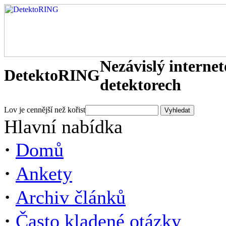
Nezávislý interne
DetektoRING
detektorech
Lov je cennější než kořist
Hlavní nabídka
·
Domů
·
Ankety
·
Archiv článků
·
Často kladené otázky