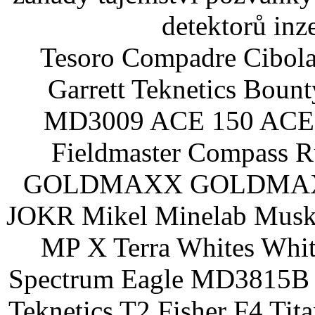
detektorů inz
Tesoro Compadre Cibola
Garrett Teknetics Boun
MD3009 ACE 150 ACE 
Fieldmaster Compass 
GOLDMAXX GOLDMAXX P
JOKR Mikel Minelab Muske
MP X Terra Whites Wh
Spectrum Eagle MD3815B 
Teknetics T2 Fisher F4 Tit