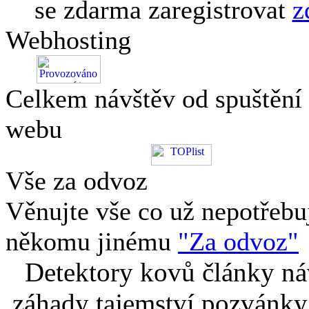
se zdarma zaregistrovat
z
Webhosting
Celkem návštěv od spuštění
webu
Vše za odvoz
Věnujte vše co už nepotřebu
někomu jinému
"Za odvoz"
Detektory kovů články náv
záhady tajemství pozvánky