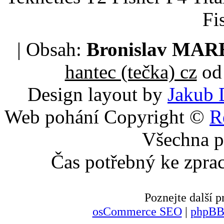
Fi
| Obsah:
Bronislav MA
hantec (tečka) cz
od 
Design layout by
Jakub 
Web pohání Copyright ©
R
Všechna p
Čas potřebný ke zpra
Poznejte další
osCommerce SEO
|
phpBB