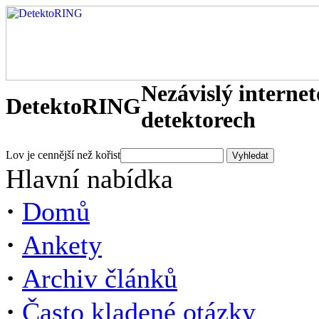
Nezávislý interne
DetektoRING
detektorech
Lov je cennější než kořist
Hlavní nabídka
·
Domů
·
Ankety
·
Archiv článků
·
Často kladené otázky