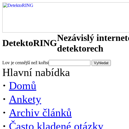
Nezávislý interne
DetektoRING
detektorech
Lov je cennější než kořist
Hlavní nabídka
·
Domů
·
Ankety
·
Archiv článků
·
Často kladené otázky