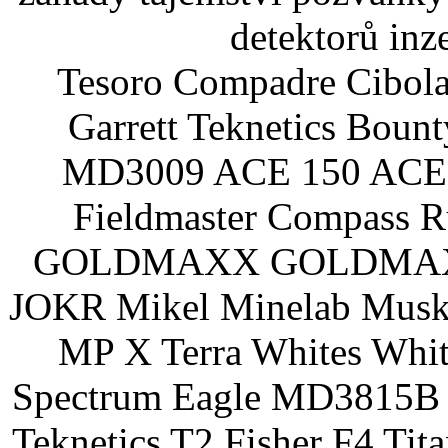
detektorů inz
Tesoro Compadre Cibola
Garrett Teknetics Boun
MD3009 ACE 150 ACE 
Fieldmaster Compass 
GOLDMAXX GOLDMAXX P
JOKR Mikel Minelab Muske
MP X Terra Whites Wh
Spectrum Eagle MD3815B 
Teknetics T2 Fisher F4 Tit