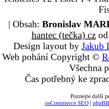
Fi
| Obsah:
Bronislav MA
hantec (tečka) cz
od 
Design layout by
Jakub 
Web pohání Copyright ©
R
Všechna p
Čas potřebný ke zpra
Poznejte další
osCommerce SEO
|
phpBB