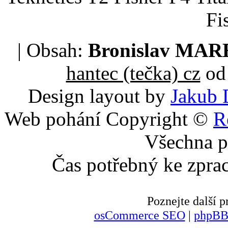
Fi
| Obsah:
Bronislav MA
hantec (tečka) cz
od 
Design layout by
Jakub 
Web pohání Copyright ©
R
Všechna p
Čas potřebný ke zpra
Poznejte další
osCommerce SEO
|
phpBB