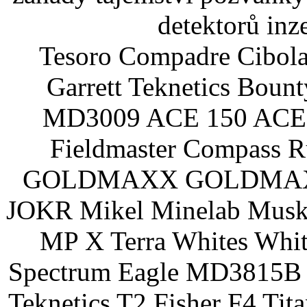
detektorů inz
Tesoro Compadre Cibola
Garrett Teknetics Boun
MD3009 ACE 150 ACE 
Fieldmaster Compass 
GOLDMAXX GOLDMAXX P
JOKR Mikel Minelab Muske
MP X Terra Whites Wh
Spectrum Eagle MD3815B 
Teknetics T2 Fisher F4 Tit