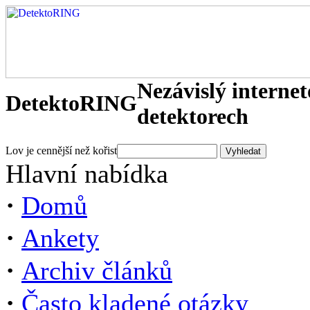
Nezávislý interne
DetektoRING
detektorech
Lov je cennější než kořist
Hlavní nabídka
·
Domů
·
Ankety
·
Archiv článků
·
Často kladené otázky