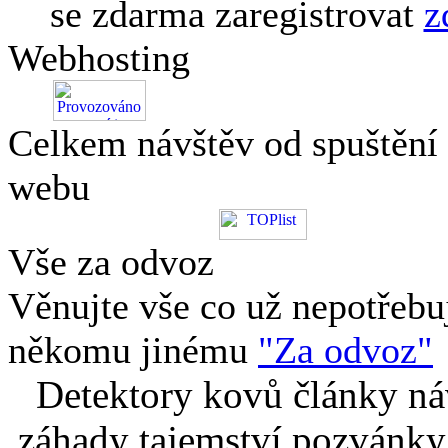
se zdarma zaregistrovat
z
Webhosting
Celkem návštěv od spuštění
webu
Vše za odvoz
Věnujte vše co už nepotřebu
někomu jinému
"Za odvoz"
Detektory kovů články náv
záhady tajemství pozvánky