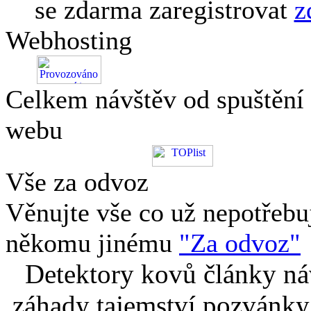
se zdarma zaregistrovat
z
Webhosting
Celkem návštěv od spuštění
webu
Vše za odvoz
Věnujte vše co už nepotřebu
někomu jinému
"Za odvoz"
Detektory kovů články náv
záhady tajemství pozvánky