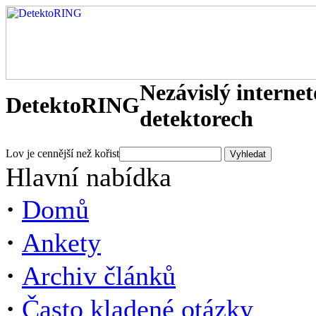
Nezávislý interne
DetektoRING
detektorech
Lov je cennější než kořist
Hlavní nabídka
·
Domů
·
Ankety
·
Archiv článků
·
Často kladené otázky