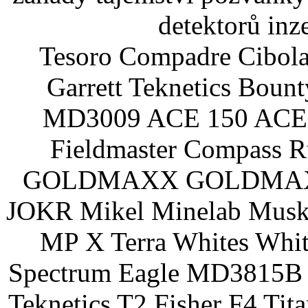
detektorů inz
Tesoro Compadre Cibola
Garrett Teknetics Boun
MD3009 ACE 150 ACE 
Fieldmaster Compass 
GOLDMAXX GOLDMAXX P
JOKR Mikel Minelab Muske
MP X Terra Whites Wh
Spectrum Eagle MD3815B 
Teknetics T2 Fisher F4 Tit