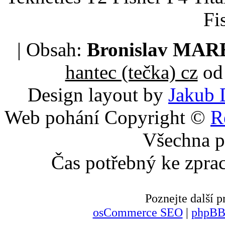
Fi
| Obsah:
Bronislav MA
hantec (tečka) cz
od 
Design layout by
Jakub 
Web pohání Copyright ©
R
Všechna p
Čas potřebný ke zpra
Poznejte další
osCommerce SEO
|
phpBB