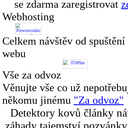
se zdarma zaregistrovat
z
Webhosting
Celkem návštěv od spuštění
webu
Vše za odvoz
Věnujte vše co už nepotřebu
někomu jinému
"Za odvoz"
Detektory kovů články náv
záhady tajemství pozvánky