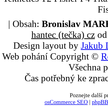
Fi
| Obsah:
Bronislav MA
hantec (tečka) cz
od 
Design layout by
Jakub 
Web pohání Copyright ©
R
Všechna p
Čas potřebný ke zpra
Poznejte další
osCommerce SEO
|
phpBB