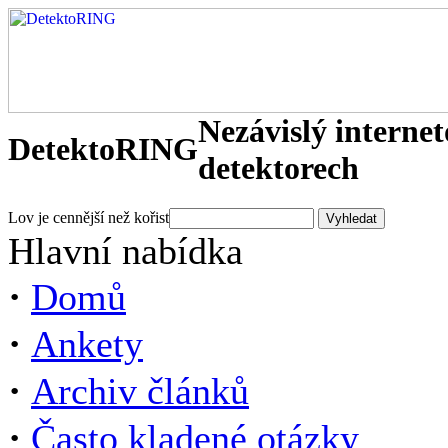
Nezávislý interne
DetektoRING
detektorech
Lov je cennější než kořist
Hlavní nabídka
·
Domů
·
Ankety
·
Archiv článků
·
Často kladené otázky