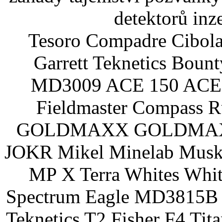
detektorů inz
Tesoro Compadre Cibola
Garrett Teknetics Boun
MD3009 ACE 150 ACE 
Fieldmaster Compass 
GOLDMAXX GOLDMAXX P
JOKR Mikel Minelab Muske
MP X Terra Whites Wh
Spectrum Eagle MD3815B 
Teknetics T2 Fisher F4 Tit