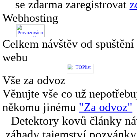
se zdarma zaregistrovat
z
Webhosting
Celkem návštěv od spuštění
webu
Vše za odvoz
Věnujte vše co už nepotřebu
někomu jinému
"Za odvoz"
Detektory kovů články náv
záhady tajemství pozvánky