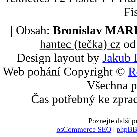
Fi
| Obsah:
Bronislav MA
hantec (tečka) cz
od 
Design layout by
Jakub 
Web pohání Copyright ©
R
Všechna p
Čas potřebný ke zpra
Poznejte další
osCommerce SEO
|
phpBB