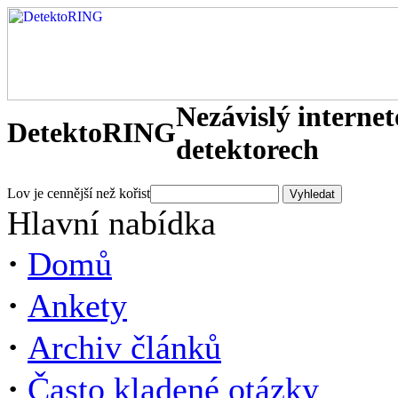
Nezávislý interne
DetektoRING
detektorech
Lov je cennější než kořist
Hlavní nabídka
·
Domů
·
Ankety
·
Archiv článků
·
Často kladené otázky