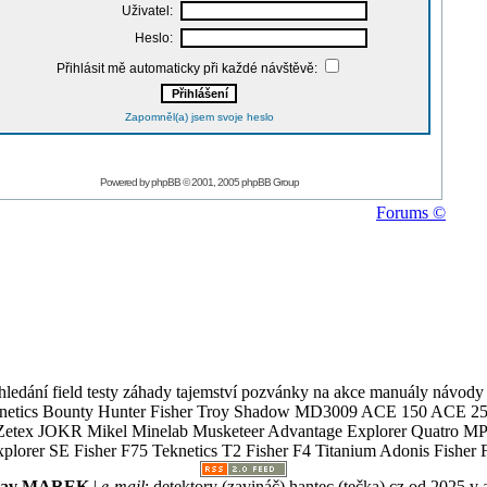
Uživatel:
Heslo:
Přihlásit mě automaticky při každé návštěvě:
Zapomněl(a) jsem svoje heslo
Powered by
phpBB
© 2001, 2005 phpBB Group
Forums ©
ledání field testy záhady tajemství pozvánky na akce manuály návody g
Teknetics Bounty Hunter Fisher Troy Shadow MD3009 ACE 150 ACE 25
R Mikel Minelab Musketeer Advantage Explorer Quatro MP X
er SE Fisher F75 Teknetics T2 Fisher F4 Titanium Adonis Fisher F
slav MAREK
|
e-mail
:
detektory (zavináč) hantec (tečka) cz
od 2025 v 