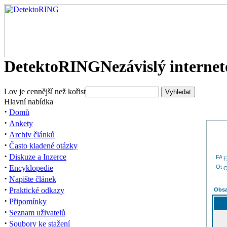
DetektoRING
Nezávislý interne
Lov je cennější než kořist
Hlavní nabídka
·
Domů
·
Ankety
·
Archiv článků
·
Často kladené otázky
·
Diskuze a Inzerce
·
Encyklopedie
O
·
Napište článek
·
Praktické odkazy
Obsa
·
Připomínky
·
Seznam uživatelů
·
Soubory ke stažení