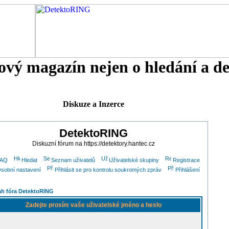
tový magazín nejen o hledání a d
Diskuze a Inzerce
DetektoRING
Diskuzní fórum na https://detektory.hantec.cz
FAQ
Hledat
Seznam uživatelů
Uživatelské skupiny
Registrace
sobní nastavení
Přihlásit se pro kontrolu soukromých zpráv
Přihlášení
h fóra DetektoRING
Zadejte prosím vaše uživatelské jméno a heslo