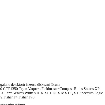
alerie detektorů inzerce diskuzní fórum
0 GTP1350 Tejon Vaquero Fieldmaster Compass Rutus Solaris XP
 Terra Whites White's IDX XLT DFX MXT QXT Spectrum Eagle
2 Fisher F4 Fisher F70
archivním režimu