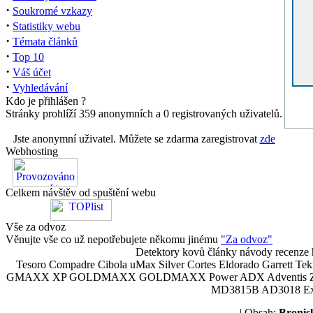
·
Soukromé vzkazy
·
Statistiky webu
·
Témata článků
·
Top 10
·
Váš účet
·
Vyhledávání
Kdo je přihlášen ?
Stránky prohlíží 359 anonymních a 0 registrovaných uživatelů.
Jste anonymní uživatel. Můžete se zdarma zaregistrovat
zde
Webhosting
Celkem návštěv od spuštění webu
Vše za odvoz
Věnujte vše co už nepotřebujete někomu jinému
"Za odvoz"
Detektory kovů články návody recenze h
Tesoro Compadre Cibola uMax Silver Cortes Eldorado Garrett 
GMAXX XP GOLDMAXX GOLDMAXX Power ADX Adventis Zetex JOK
MD3815B AD3018 Explor
| Obsah:
Broni