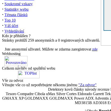
·
Soukromé vzkazy
·
Statistiky webu
·
Témata článků
·
Top 10
·
Váš účet
·
Vyhledávání
Kdo je přihlášen ?
Stránky prohlíží 259 anonymních a 0 registrovaných uživatelů.
Jste anonymní uživatel. Můžete se zdarma zaregistrovat
zde
Webhosting
Celkem návštěv od spuštění webu
Vše za odvoz
Věnujte vše co už nepotřebujete někomu jinému
"Za odvoz"
Detektory kovů články návody recenze h
Tesoro Compadre Cibola uMax Silver Cortes Eldorado Garrett 
GMAXX XP GOLDMAXX GOLDMAXX Power ADX Adventis Zetex JOK
MD3815B AD3018 Explor
| Obsah:
Broni