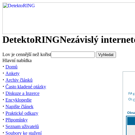
DetektoRING
Nezávislý interne
Lov je cennější než kořist
Hlavní nabídka
·
Domů
·
Ankety
·
Archiv článků
·
Často kladené otázky
·
Diskuze a Inzerce
·
Encyklopedie
O
·
Napište článek
·
Praktické odkazy
Obsa
·
Připomínky
·
Seznam uživatelů
·
Soubory ke stažení