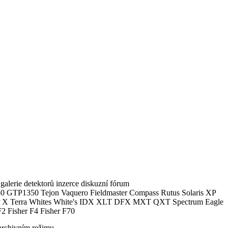
alerie detektorů inzerce diskuzní fórum
0 GTP1350 Tejon Vaquero Fieldmaster Compass Rutus Solaris XP
 Terra Whites White's IDX XLT DFX MXT QXT Spectrum Eagle
2 Fisher F4 Fisher F70
archivním režimu