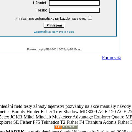
Uživatel:
Heslo:
Přihlásit mě automaticky při každé návštěvě:
Zapomněl(a) jsem svoje heslo
Powered by
phpBB
© 2001, 2005 phpBB Group
Forums ©
ledání field testy záhady tajemství pozvánky na akce manuály návody g
Teknetics Bounty Hunter Fisher Troy Shadow MD3009 ACE 150 ACE 25
R Mikel Minelab Musketeer Advantage Explorer Quatro MP X
er SE Fisher F75 Teknetics T2 Fisher F4 Titanium Adonis Fisher F
slav MAREK
|
e-mail
:
detektory (zavináč) hantec (tečka) cz
od 2025 v 