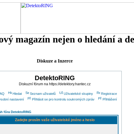
tový magazín nejen o hledání a d
Diskuze a Inzerce
DetektoRING
Diskuzní fórum na https://detektory.hantec.cz
FAQ
Hledat
Seznam uživatelů
Uživatelské skupiny
Registrace
sobní nastavení
Přihlásit se pro kontrolu soukromých zpráv
Přihlášení
h fóra DetektoRING
Zadejte prosím vaše uživatelské jméno a heslo