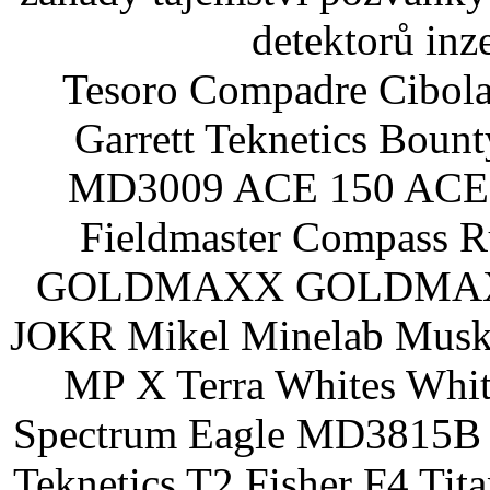
detektorů inz
Tesoro Compadre Cibola
Garrett Teknetics Boun
MD3009 ACE 150 ACE 
Fieldmaster Compass 
GOLDMAXX GOLDMAXX P
JOKR Mikel Minelab Muske
MP X Terra Whites Wh
Spectrum Eagle MD3815B 
Teknetics T2 Fisher F4 Tit