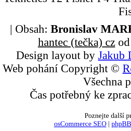
Fi
| Obsah:
Bronislav MA
hantec (tečka) cz
od 
Design layout by
Jakub 
Web pohání Copyright ©
R
Všechna p
Čas potřebný ke zpra
Poznejte další
osCommerce SEO
|
phpBB