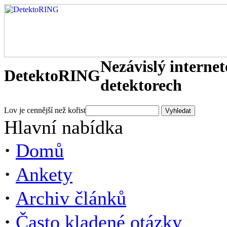
Nezávislý interne
DetektoRING
detektorech
Lov je cennější než kořist
Hlavní nabídka
·
Domů
·
Ankety
·
Archiv článků
·
Často kladené otázky