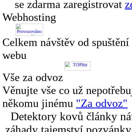
se zdarma zaregistrovat
z
Webhosting
Celkem návštěv od spuštění
webu
Vše za odvoz
Věnujte vše co už nepotřebu
někomu jinému
"Za odvoz"
Detektory kovů články náv
záhady tajemství pozvánky