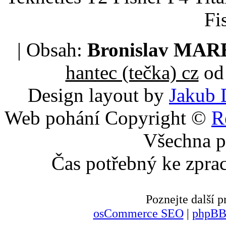
Fi
| Obsah:
Bronislav MA
hantec (tečka) cz
od 
Design layout by
Jakub 
Web pohání Copyright ©
R
Všechna p
Čas potřebný ke zpra
Poznejte další
osCommerce SEO
|
phpBB