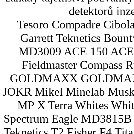
detektorů inz
Tesoro Compadre Cibola
Garrett Teknetics Boun
MD3009 ACE 150 ACE 
Fieldmaster Compass 
GOLDMAXX GOLDMAXX P
JOKR Mikel Minelab Muske
MP X Terra Whites Wh
Spectrum Eagle MD3815B 
Teknetics T2 Fisher F4 Tit