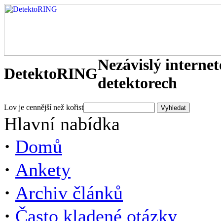
Nezávislý interne
DetektoRING
detektorech
Lov je cennější než kořist
Hlavní nabídka
·
Domů
·
Ankety
·
Archiv článků
·
Často kladené otázky