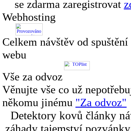
se zdarma zaregistrovat
z
Webhosting
Celkem návštěv od spuštění
webu
Vše za odvoz
Věnujte vše co už nepotřebu
někomu jinému
"Za odvoz"
Detektory kovů články náv
záhady tajemství pozvánky