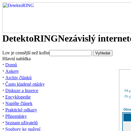
DetektoRING
Nezávislý interne
Lov je cennější než kořist
Hlavní nabídka
·
Domů
·
Ankety
·
Archiv článků
·
Často kladené otázky
·
Diskuze a Inzerce
·
Encyklopedie
O
·
Napište článek
·
Praktické odkazy
Obsa
·
Připomínky
·
Seznam uživatelů
·
Soubory ke stažení