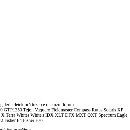
alerie detektorů inzerce diskuzní fórum
0 GTP1350 Tejon Vaquero Fieldmaster Compass Rutus Solaris XP
 Terra Whites White's IDX XLT DFX MXT QXT Spectrum Eagle
2 Fisher F4 Fisher F70
archivním režimu