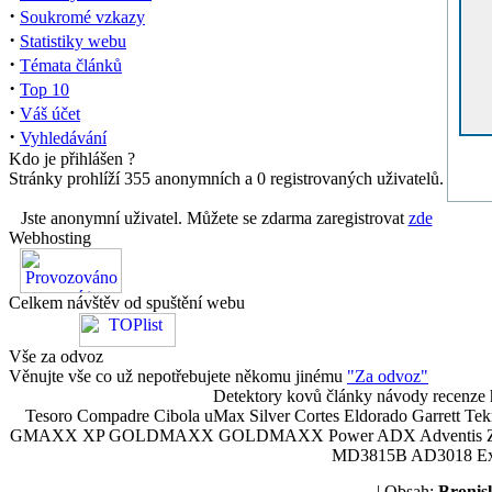
·
Soukromé vzkazy
·
Statistiky webu
·
Témata článků
·
Top 10
·
Váš účet
·
Vyhledávání
Kdo je přihlášen ?
Stránky prohlíží 355 anonymních a 0 registrovaných uživatelů.
Jste anonymní uživatel. Můžete se zdarma zaregistrovat
zde
Webhosting
Celkem návštěv od spuštění webu
Vše za odvoz
Věnujte vše co už nepotřebujete někomu jinému
"Za odvoz"
Detektory kovů články návody recenze h
Tesoro Compadre Cibola uMax Silver Cortes Eldorado Garrett 
GMAXX XP GOLDMAXX GOLDMAXX Power ADX Adventis Zetex JOK
MD3815B AD3018 Explor
| Obsah:
Broni