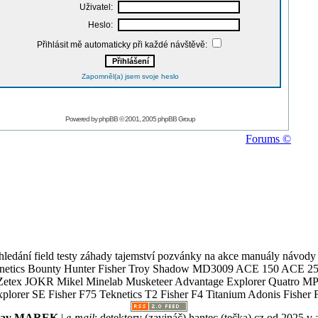
Uživatel:
Heslo:
Přihlásit mě automaticky při každé návštěvě:
Zapomněl(a) jsem svoje heslo
Powered by
phpBB
© 2001, 2005 phpBB Group
Forums ©
ledání field testy záhady tajemství pozvánky na akce manuály návody g
Teknetics Bounty Hunter Fisher Troy Shadow MD3009 ACE 150 ACE 25
R Mikel Minelab Musketeer Advantage Explorer Quatro MP X
er SE Fisher F75 Teknetics T2 Fisher F4 Titanium Adonis Fisher F
slav MAREK
|
e-mail
:
detektory (zavináč) hantec (tečka) cz
od 2025 v 