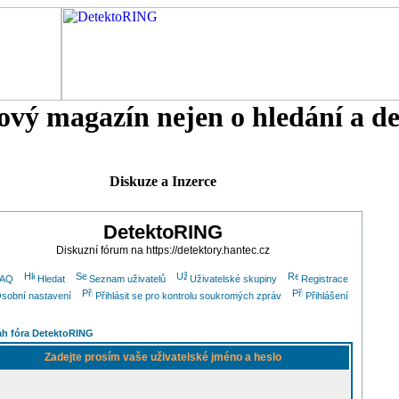
tový magazín nejen o hledání a d
Diskuze a Inzerce
DetektoRING
Diskuzní fórum na https://detektory.hantec.cz
FAQ
Hledat
Seznam uživatelů
Uživatelské skupiny
Registrace
sobní nastavení
Přihlásit se pro kontrolu soukromých zpráv
Přihlášení
h fóra DetektoRING
Zadejte prosím vaše uživatelské jméno a heslo