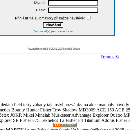
Uživatel:
Heslo:
Přihlásit mě automaticky při každé návštěvě:
Zapomněl(a) jsem svoje heslo
Powered by
phpBB
© 2001, 2005 phpBB Group
Forums ©
ledání field testy záhady tajemství pozvánky na akce manuály návody g
Teknetics Bounty Hunter Fisher Troy Shadow MD3009 ACE 150 ACE 25
R Mikel Minelab Musketeer Advantage Explorer Quatro MP X
er SE Fisher F75 Teknetics T2 Fisher F4 Titanium Adonis Fisher F
slav MAREK
|
e-mail
:
detektory (zavináč) hantec (tečka) cz
od 2025 v 