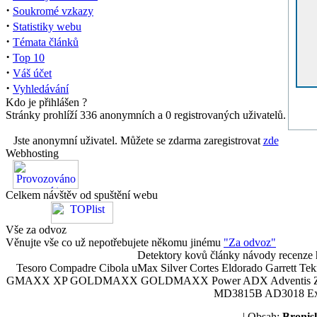
·
Soukromé vzkazy
·
Statistiky webu
·
Témata článků
·
Top 10
·
Váš účet
·
Vyhledávání
Kdo je přihlášen ?
Stránky prohlíží 336 anonymních a 0 registrovaných uživatelů.
Jste anonymní uživatel. Můžete se zdarma zaregistrovat
zde
Webhosting
Celkem návštěv od spuštění webu
Vše za odvoz
Věnujte vše co už nepotřebujete někomu jinému
"Za odvoz"
Detektory kovů články návody recenze h
Tesoro Compadre Cibola uMax Silver Cortes Eldorado Garrett 
GMAXX XP GOLDMAXX GOLDMAXX Power ADX Adventis Zetex JOK
MD3815B AD3018 Explor
| Obsah:
Broni