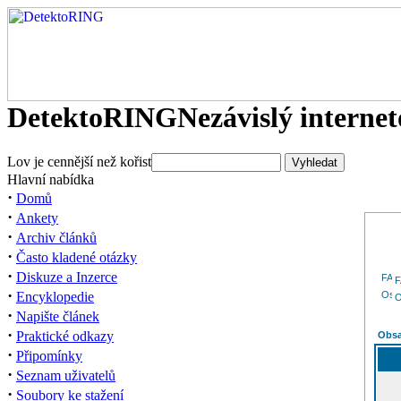
DetektoRING
Nezávislý interne
Lov je cennější než kořist
Hlavní nabídka
·
Domů
·
Ankety
·
Archiv článků
·
Často kladené otázky
·
Diskuze a Inzerce
·
Encyklopedie
O
·
Napište článek
·
Praktické odkazy
Obsa
·
Připomínky
·
Seznam uživatelů
·
Soubory ke stažení