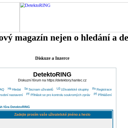
tový magazín nejen o hledání a d
Diskuze a Inzerce
DetektoRING
Diskuzní fórum na https://detektory.hantec.cz
FAQ
Hledat
Seznam uživatelů
Uživatelské skupiny
Registrace
sobní nastavení
Přihlásit se pro kontrolu soukromých zpráv
Přihlášení
h fóra DetektoRING
Zadejte prosím vaše uživatelské jméno a heslo