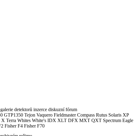
alerie detektorů inzerce diskuzní fórum
0 GTP1350 Tejon Vaquero Fieldmaster Compass Rutus Solaris XP
 Terra Whites White's IDX XLT DFX MXT QXT Spectrum Eagle
2 Fisher F4 Fisher F70
archivním režimu