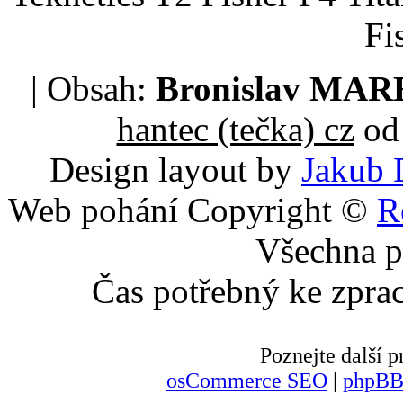
Fi
| Obsah:
Bronislav MA
hantec (tečka) cz
od 
Design layout by
Jakub 
Web pohání Copyright ©
R
Všechna p
Čas potřebný ke zpra
Poznejte další
osCommerce SEO
|
phpBB