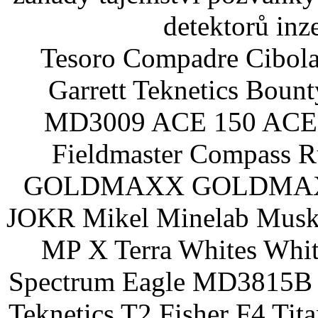
detektorů inz
Tesoro Compadre Cibola
Garrett Teknetics Boun
MD3009 ACE 150 ACE 
Fieldmaster Compass 
GOLDMAXX GOLDMAXX P
JOKR Mikel Minelab Muske
MP X Terra Whites Wh
Spectrum Eagle MD3815B 
Teknetics T2 Fisher F4 Tit