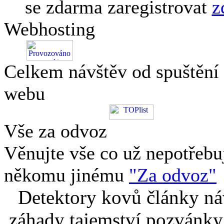
se zdarma zaregistrovat
z
Webhosting
Celkem návštěv od spuštění
webu
Vše za odvoz
Věnujte vše co už nepotřebu
někomu jinému
"Za odvoz"
Detektory kovů články náv
záhady tajemství pozvánky