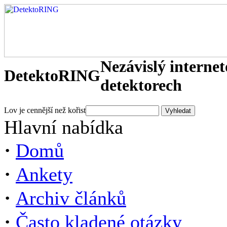
Nezávislý interne
DetektoRING
detektorech
Lov je cennější než kořist
Hlavní nabídka
·
Domů
·
Ankety
·
Archiv článků
·
Často kladené otázky