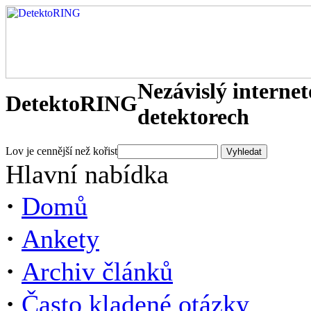
Nezávislý interne
DetektoRING
detektorech
Lov je cennější než kořist
Hlavní nabídka
·
Domů
·
Ankety
·
Archiv článků
·
Často kladené otázky