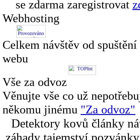
se zdarma zaregistrovat
z
Webhosting
Celkem návštěv od spuštění
webu
Vše za odvoz
Věnujte vše co už nepotřebu
někomu jinému
"Za odvoz"
Detektory kovů články náv
záhady tajemství pozvánky