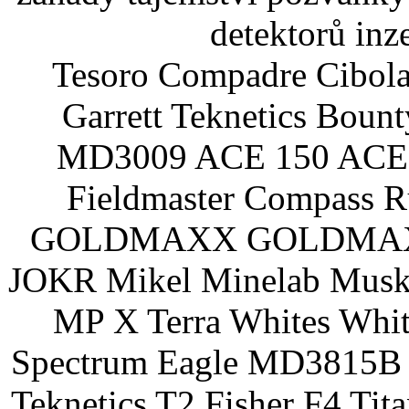
detektorů inz
Tesoro Compadre Cibola
Garrett Teknetics Boun
MD3009 ACE 150 ACE 
Fieldmaster Compass 
GOLDMAXX GOLDMAXX P
JOKR Mikel Minelab Muske
MP X Terra Whites Wh
Spectrum Eagle MD3815B 
Teknetics T2 Fisher F4 Tit