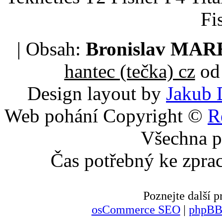
Fi
| Obsah:
Bronislav MA
hantec (tečka) cz
od 
Design layout by
Jakub 
Web pohání Copyright ©
R
Všechna p
Čas potřebný ke zpra
Poznejte další
osCommerce SEO
|
phpBB