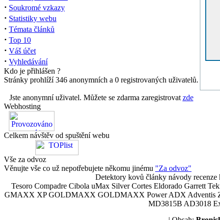
·
Soukromé vzkazy
·
Statistiky webu
·
Témata článků
·
Top 10
·
Váš účet
·
Vyhledávání
Kdo je přihlášen ?
Stránky prohlíží 346 anonymních a 0 registrovaných uživatelů.
Jste anonymní uživatel. Můžete se zdarma zaregistrovat
zde
Webhosting
Celkem návštěv od spuštění webu
Vše za odvoz
Věnujte vše co už nepotřebujete někomu jinému
"Za odvoz"
Detektory kovů články návody recenze h
Tesoro Compadre Cibola uMax Silver Cortes Eldorado Garrett 
GMAXX XP GOLDMAXX GOLDMAXX Power ADX Adventis Zetex JOK
MD3815B AD3018 Explor
| Obsah:
Broni