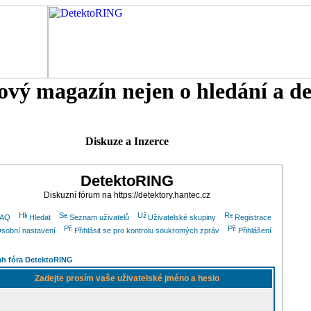
tový magazín nejen o hledání a d
Diskuze a Inzerce
DetektoRING
Diskuzní fórum na https://detektory.hantec.cz
FAQ
Hledat
Seznam uživatelů
Uživatelské skupiny
Registrace
sobní nastavení
Přihlásit se pro kontrolu soukromých zpráv
Přihlášení
h fóra DetektoRING
Zadejte prosím vaše uživatelské jméno a heslo