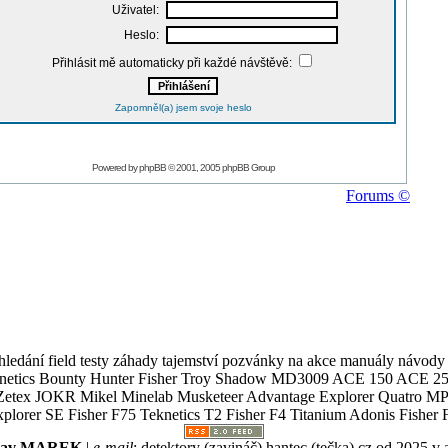
Uživatel:
Heslo:
Přihlásit mě automaticky při každé návštěvě:
Zapomněl(a) jsem svoje heslo
Powered by
phpBB
© 2001, 2005 phpBB Group
Forums ©
ledání field testy záhady tajemství pozvánky na akce manuály návody g
Teknetics Bounty Hunter Fisher Troy Shadow MD3009 ACE 150 ACE 25
R Mikel Minelab Musketeer Advantage Explorer Quatro MP X
er SE Fisher F75 Teknetics T2 Fisher F4 Titanium Adonis Fisher F
slav MAREK
|
e-mail
:
detektory (zavináč) hantec (tečka) cz
od 2025 v 