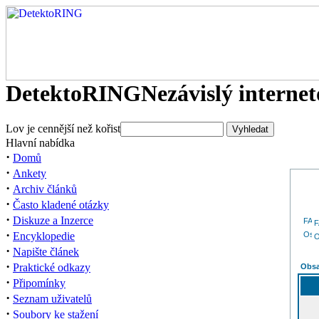
DetektoRING
Nezávislý interne
Lov je cennější než kořist
Hlavní nabídka
·
Domů
·
Ankety
·
Archiv článků
·
Často kladené otázky
·
Diskuze a Inzerce
·
Encyklopedie
O
·
Napište článek
·
Praktické odkazy
Obsa
·
Připomínky
·
Seznam uživatelů
·
Soubory ke stažení