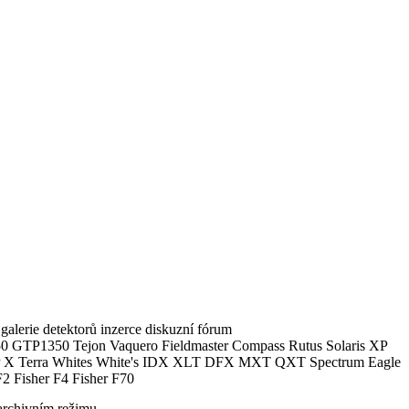
alerie detektorů inzerce diskuzní fórum
0 GTP1350 Tejon Vaquero Fieldmaster Compass Rutus Solaris XP
 Terra Whites White's IDX XLT DFX MXT QXT Spectrum Eagle
2 Fisher F4 Fisher F70
archivním režimu