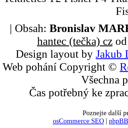
Fi
| Obsah:
Bronislav MA
hantec (tečka) cz
od 
Design layout by
Jakub 
Web pohání Copyright ©
R
Všechna p
Čas potřebný ke zpra
Poznejte další
osCommerce SEO
|
phpBB