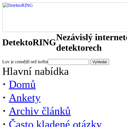
Nezávislý interne
DetektoRING
detektorech
Lov je cennější než kořist
Hlavní nabídka
·
Domů
·
Ankety
·
Archiv článků
·
Často kladené otázky