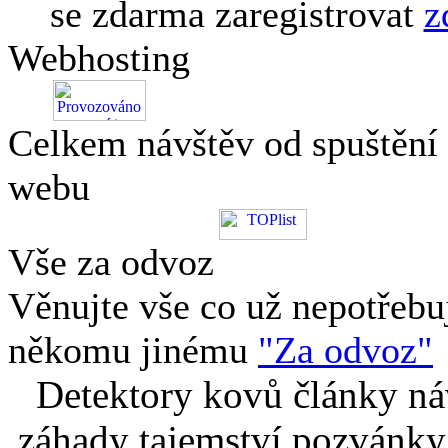
se zdarma zaregistrovat
z
Webhosting
Celkem návštěv od spuštění
webu
Vše za odvoz
Věnujte vše co už nepotřebu
někomu jinému
"Za odvoz"
Detektory kovů články náv
záhady tajemství pozvánky