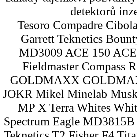
detektorů inz
Tesoro Compadre Cibola
Garrett Teknetics Boun
MD3009 ACE 150 ACE 
Fieldmaster Compass 
GOLDMAXX GOLDMAXX P
JOKR Mikel Minelab Muske
MP X Terra Whites Wh
Spectrum Eagle MD3815B 
Teknetics T2 Fisher F4 Tit