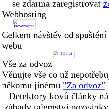
se zdarma zaregistrovat
z
Webhosting
Celkem návštěv od spuštění
webu
Vše za odvoz
Věnujte vše co už nepotřebu
někomu jinému
"Za odvoz"
Detektory kovů články náv
záhady tajemství pozvánky