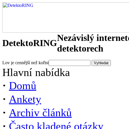
Nezávislý interne
DetektoRING
detektorech
Lov je cennější než kořist
Hlavní nabídka
·
Domů
·
Ankety
·
Archiv článků
·
Často kladené otázky