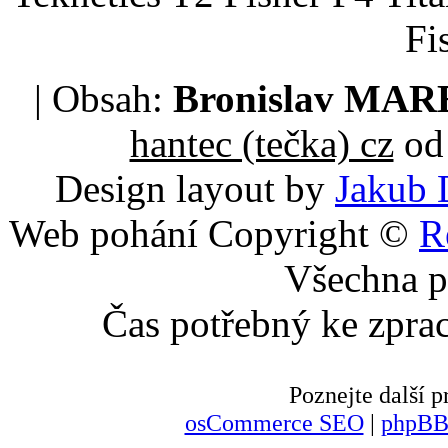
Fi
| Obsah:
Bronislav MA
hantec (tečka) cz
od 
Design layout by
Jakub 
Web pohání Copyright ©
R
Všechna p
Čas potřebný ke zpra
Poznejte další
osCommerce SEO
|
phpBB