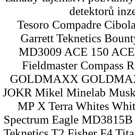
detektorů inz
Tesoro Compadre Cibola
Garrett Teknetics Boun
MD3009 ACE 150 ACE 
Fieldmaster Compass 
GOLDMAXX GOLDMAXX P
JOKR Mikel Minelab Muske
MP X Terra Whites Wh
Spectrum Eagle MD3815B 
Teknetics T2 Fisher F4 Tit