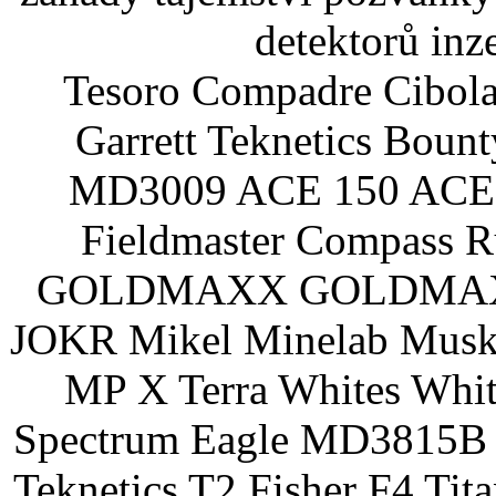
detektorů inz
Tesoro Compadre Cibola
Garrett Teknetics Boun
MD3009 ACE 150 ACE 
Fieldmaster Compass 
GOLDMAXX GOLDMAXX P
JOKR Mikel Minelab Muske
MP X Terra Whites Wh
Spectrum Eagle MD3815B 
Teknetics T2 Fisher F4 Tit