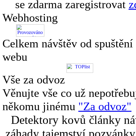
se zdarma zaregistrovat
z
Webhosting
Celkem návštěv od spuštění
webu
Vše za odvoz
Věnujte vše co už nepotřebu
někomu jinému
"Za odvoz"
Detektory kovů články náv
záhady tajemství pozvánky