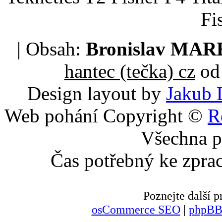
Fi
| Obsah:
Bronislav MA
hantec (tečka) cz
od 
Design layout by
Jakub 
Web pohání Copyright ©
R
Všechna p
Čas potřebný ke zpra
Poznejte další
osCommerce SEO
|
phpBB