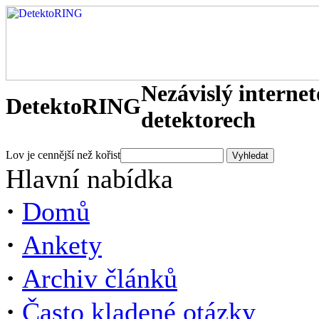
Nezávislý interne
DetektoRING
detektorech
Lov je cennější než kořist
Hlavní nabídka
·
Domů
·
Ankety
·
Archiv článků
·
Často kladené otázky