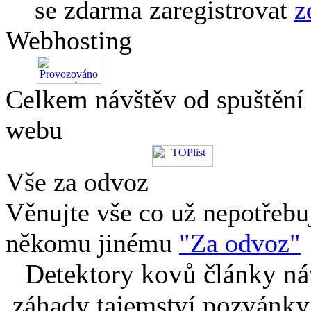
se zdarma zaregistrovat
z
Webhosting
Celkem návštěv od spuštění
webu
Vše za odvoz
Věnujte vše co už nepotřebu
někomu jinému
"Za odvoz"
Detektory kovů články náv
záhady tajemství pozvánky