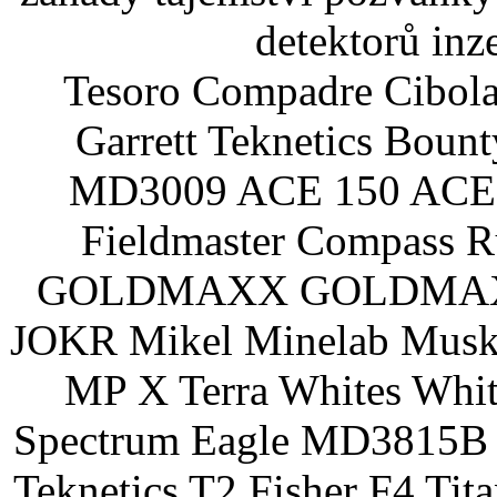
detektorů inz
Tesoro Compadre Cibola
Garrett Teknetics Boun
MD3009 ACE 150 ACE 
Fieldmaster Compass 
GOLDMAXX GOLDMAXX P
JOKR Mikel Minelab Muske
MP X Terra Whites Wh
Spectrum Eagle MD3815B 
Teknetics T2 Fisher F4 Tit