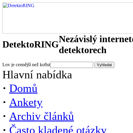
Nezávislý interne
DetektoRING
detektorech
Lov je cennější než kořist
Hlavní nabídka
·
Domů
·
Ankety
·
Archiv článků
·
Často kladené otázky