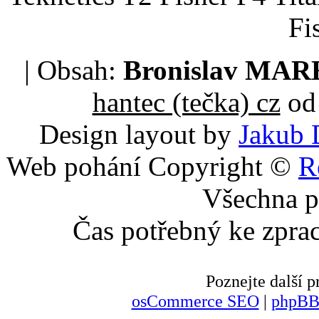
Fi
| Obsah:
Bronislav MA
hantec (tečka) cz
od 
Design layout by
Jakub 
Web pohání Copyright ©
R
Všechna p
Čas potřebný ke zpra
Poznejte další
osCommerce SEO
|
phpBB