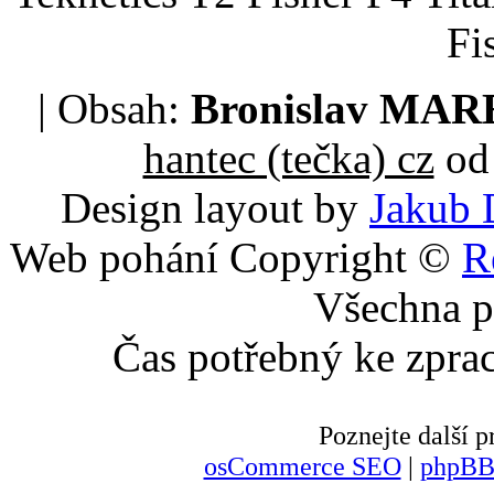
Fi
| Obsah:
Bronislav MA
hantec (tečka) cz
od 
Design layout by
Jakub 
Web pohání Copyright ©
R
Všechna p
Čas potřebný ke zpra
Poznejte další
osCommerce SEO
|
phpBB