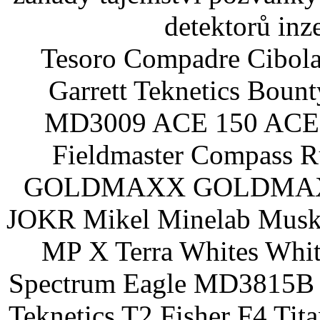
detektorů inz
Tesoro Compadre Cibola
Garrett Teknetics Boun
MD3009 ACE 150 ACE 
Fieldmaster Compass 
GOLDMAXX GOLDMAXX P
JOKR Mikel Minelab Muske
MP X Terra Whites Wh
Spectrum Eagle MD3815B 
Teknetics T2 Fisher F4 Tit