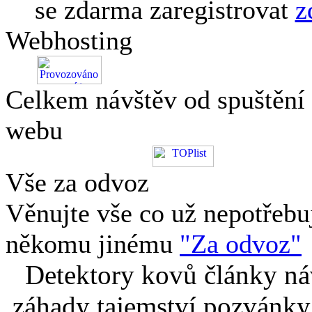
se zdarma zaregistrovat
z
Webhosting
Celkem návštěv od spuštění
webu
Vše za odvoz
Věnujte vše co už nepotřebu
někomu jinému
"Za odvoz"
Detektory kovů články náv
záhady tajemství pozvánky