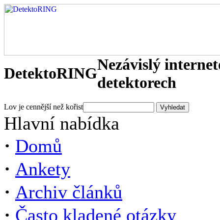
Nezávislý interne
DetektoRING
detektorech
Lov je cennější než kořist
Hlavní nabídka
·
Domů
·
Ankety
·
Archiv článků
·
Často kladené otázky