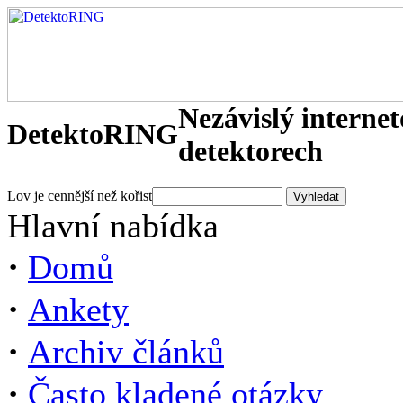
Nezávislý interne
DetektoRING
detektorech
Lov je cennější než kořist
Hlavní nabídka
·
Domů
·
Ankety
·
Archiv článků
·
Často kladené otázky