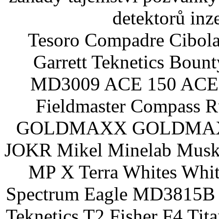
detektorů inz
Tesoro Compadre Cibola
Garrett Teknetics Boun
MD3009 ACE 150 ACE 
Fieldmaster Compass 
GOLDMAXX GOLDMAXX P
JOKR Mikel Minelab Muske
MP X Terra Whites Wh
Spectrum Eagle MD3815B 
Teknetics T2 Fisher F4 Tit