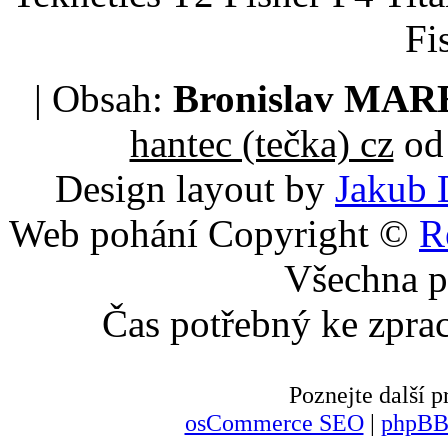
Fi
| Obsah:
Bronislav MA
hantec (tečka) cz
od 
Design layout by
Jakub 
Web pohání Copyright ©
R
Všechna p
Čas potřebný ke zpra
Poznejte další
osCommerce SEO
|
phpBB