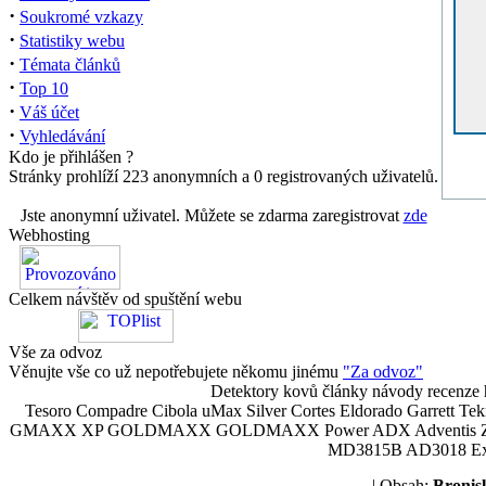
·
Soukromé vzkazy
·
Statistiky webu
·
Témata článků
·
Top 10
·
Váš účet
·
Vyhledávání
Kdo je přihlášen ?
Stránky prohlíží 223 anonymních a 0 registrovaných uživatelů.
Jste anonymní uživatel. Můžete se zdarma zaregistrovat
zde
Webhosting
Celkem návštěv od spuštění webu
Vše za odvoz
Věnujte vše co už nepotřebujete někomu jinému
"Za odvoz"
Detektory kovů články návody recenze h
Tesoro Compadre Cibola uMax Silver Cortes Eldorado Garrett 
GMAXX XP GOLDMAXX GOLDMAXX Power ADX Adventis Zetex JOK
MD3815B AD3018 Explor
| Obsah:
Broni