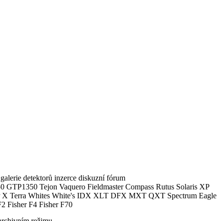
alerie detektorů inzerce diskuzní fórum
0 GTP1350 Tejon Vaquero Fieldmaster Compass Rutus Solaris XP
 Terra Whites White's IDX XLT DFX MXT QXT Spectrum Eagle
2 Fisher F4 Fisher F70
archivním režimu