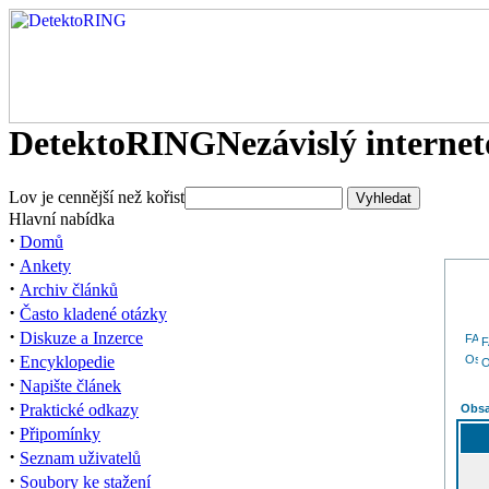
DetektoRING
Nezávislý interne
Lov je cennější než kořist
Hlavní nabídka
·
Domů
·
Ankety
·
Archiv článků
·
Často kladené otázky
·
Diskuze a Inzerce
·
Encyklopedie
O
·
Napište článek
·
Praktické odkazy
Obsa
·
Připomínky
·
Seznam uživatelů
·
Soubory ke stažení