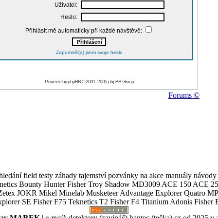
Uživatel:
Heslo:
Přihlásit mě automaticky při každé návštěvě:
Zapomněl(a) jsem svoje heslo
Powered by
phpBB
© 2001, 2005 phpBB Group
Forums ©
ledání field testy záhady tajemství pozvánky na akce manuály návody g
Teknetics Bounty Hunter Fisher Troy Shadow MD3009 ACE 150 ACE 25
R Mikel Minelab Musketeer Advantage Explorer Quatro MP X
er SE Fisher F75 Teknetics T2 Fisher F4 Titanium Adonis Fisher F
slav MAREK
|
e-mail
:
detektory (zavináč) hantec (tečka) cz
od 2025 v 