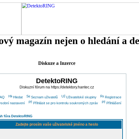
tový magazín nejen o hledání a d
Diskuze a Inzerce
DetektoRING
Diskuzní fórum na https://detektory.hantec.cz
FAQ
Hledat
Seznam uživatelů
Uživatelské skupiny
Registrace
sobní nastavení
Přihlásit se pro kontrolu soukromých zpráv
Přihlášení
h fóra DetektoRING
Zadejte prosím vaše uživatelské jméno a heslo