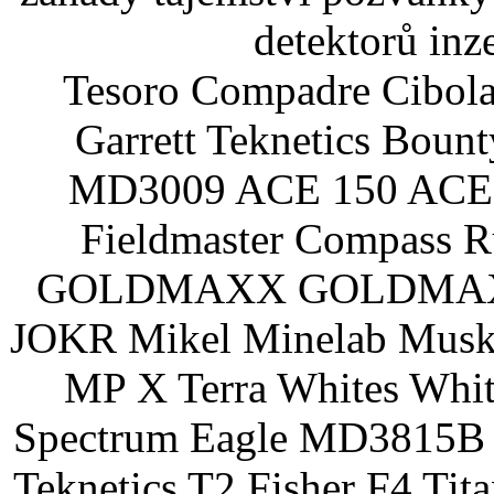
detektorů inz
Tesoro Compadre Cibola
Garrett Teknetics Boun
MD3009 ACE 150 ACE 
Fieldmaster Compass 
GOLDMAXX GOLDMAXX P
JOKR Mikel Minelab Muske
MP X Terra Whites Wh
Spectrum Eagle MD3815B 
Teknetics T2 Fisher F4 Tit