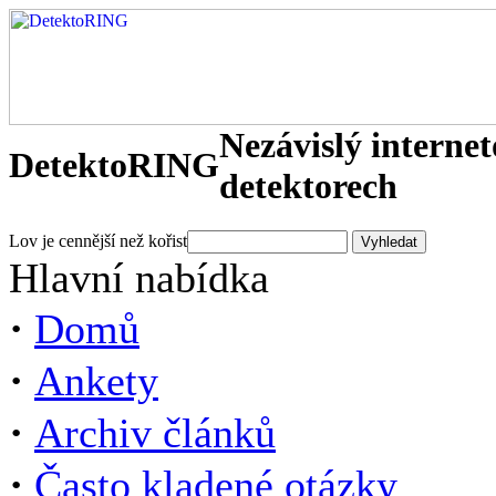
Nezávislý interne
DetektoRING
detektorech
Lov je cennější než kořist
Hlavní nabídka
·
Domů
·
Ankety
·
Archiv článků
·
Často kladené otázky