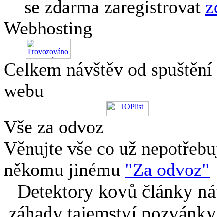
se zdarma zaregistrovat
z
Webhosting
Celkem návštěv od spuštění
webu
Vše za odvoz
Věnujte vše co už nepotřebu
někomu jinému
"Za odvoz"
Detektory kovů články náv
záhady tajemství pozvánky