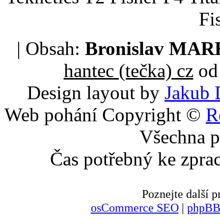
Fi
| Obsah:
Bronislav MA
hantec (tečka) cz
od 
Design layout by
Jakub 
Web pohání Copyright ©
R
Všechna p
Čas potřebný ke zpra
Poznejte další
osCommerce SEO
|
phpBB