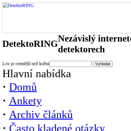
Nezávislý interne
DetektoRING
detektorech
Lov je cennější než kořist
Hlavní nabídka
·
Domů
·
Ankety
·
Archiv článků
·
Často kladené otázky