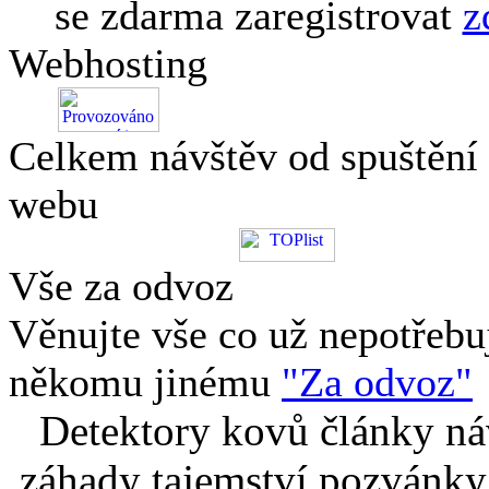
se zdarma zaregistrovat
z
Webhosting
Celkem návštěv od spuštění
webu
Vše za odvoz
Věnujte vše co už nepotřebu
někomu jinému
"Za odvoz"
Detektory kovů články náv
záhady tajemství pozvánky