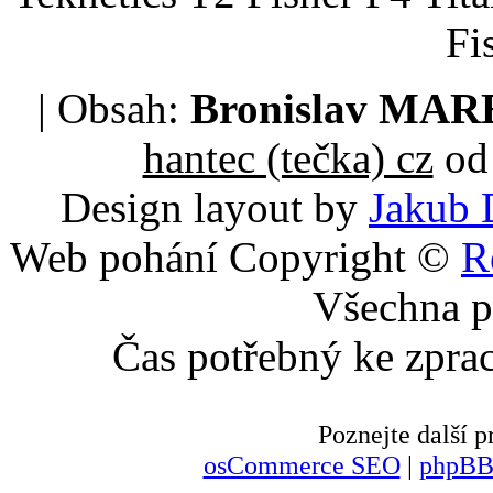
Fi
| Obsah:
Bronislav MA
hantec (tečka) cz
od 
Design layout by
Jakub 
Web pohání Copyright ©
R
Všechna p
Čas potřebný ke zpra
Poznejte další
osCommerce SEO
|
phpBB