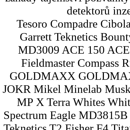
detektorů inz
Tesoro Compadre Cibola
Garrett Teknetics Boun
MD3009 ACE 150 ACE 
Fieldmaster Compass 
GOLDMAXX GOLDMAXX P
JOKR Mikel Minelab Muske
MP X Terra Whites Wh
Spectrum Eagle MD3815B 
Teknetics T2 Fisher F4 Tit