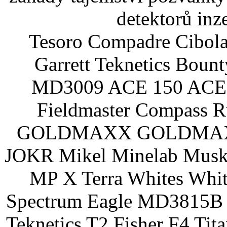
detektorů inz
Tesoro Compadre Cibola
Garrett Teknetics Boun
MD3009 ACE 150 ACE 
Fieldmaster Compass 
GOLDMAXX GOLDMAXX P
JOKR Mikel Minelab Muske
MP X Terra Whites Wh
Spectrum Eagle MD3815B 
Teknetics T2 Fisher F4 Tit