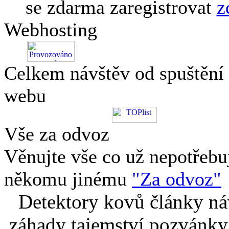
se zdarma zaregistrovat
z
Webhosting
Celkem návštěv od spuštění
webu
Vše za odvoz
Věnujte vše co už nepotřebu
někomu jinému
"Za odvoz"
Detektory kovů články náv
záhady tajemství pozvánky