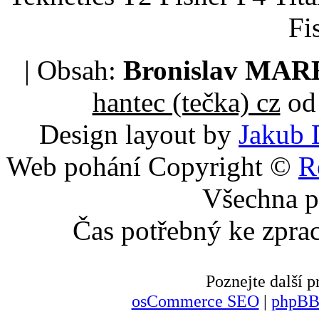
Fi
| Obsah:
Bronislav MA
hantec (tečka) cz
od 
Design layout by
Jakub 
Web pohání Copyright ©
R
Všechna p
Čas potřebný ke zpra
Poznejte další
osCommerce SEO
|
phpBB