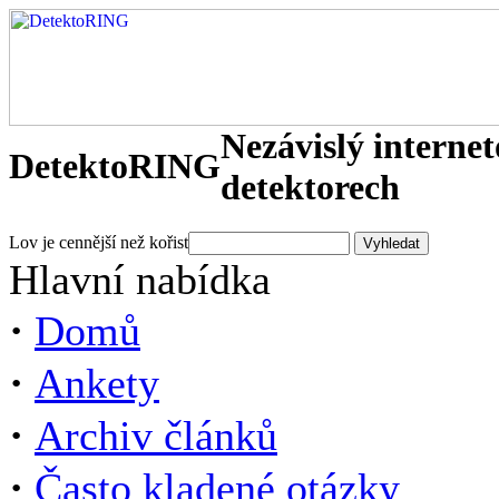
Nezávislý interne
DetektoRING
detektorech
Lov je cennější než kořist
Hlavní nabídka
·
Domů
·
Ankety
·
Archiv článků
·
Často kladené otázky