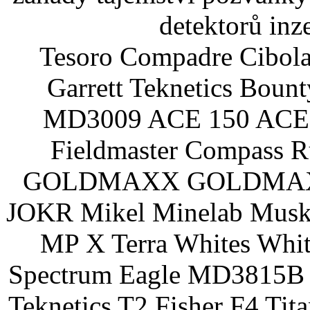
detektorů inz
Tesoro Compadre Cibola
Garrett Teknetics Boun
MD3009 ACE 150 ACE 
Fieldmaster Compass 
GOLDMAXX GOLDMAXX P
JOKR Mikel Minelab Muske
MP X Terra Whites Wh
Spectrum Eagle MD3815B 
Teknetics T2 Fisher F4 Tit