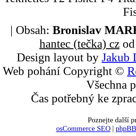
Fi
| Obsah:
Bronislav MA
hantec (tečka) cz
od 
Design layout by
Jakub 
Web pohání Copyright ©
R
Všechna p
Čas potřebný ke zpra
Poznejte další
osCommerce SEO
|
phpBB