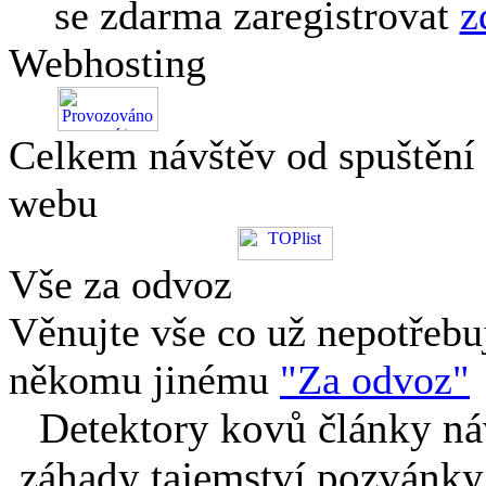
se zdarma zaregistrovat
z
Webhosting
Celkem návštěv od spuštění
webu
Vše za odvoz
Věnujte vše co už nepotřebu
někomu jinému
"Za odvoz"
Detektory kovů články náv
záhady tajemství pozvánky