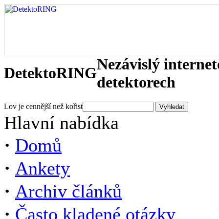
Nezávislý interne
DetektoRING
detektorech
Lov je cennější než kořist
Hlavní nabídka
·
Domů
·
Ankety
·
Archiv článků
·
Často kladené otázky