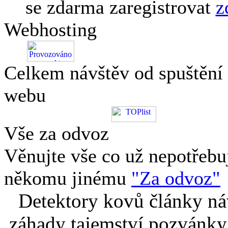
se zdarma zaregistrovat
z
Webhosting
Celkem návštěv od spuštění
webu
Vše za odvoz
Věnujte vše co už nepotřebu
někomu jinému
"Za odvoz"
Detektory kovů články náv
záhady tajemství pozvánky