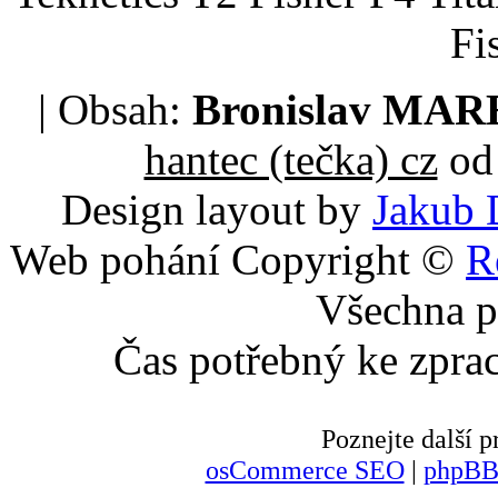
Fi
| Obsah:
Bronislav MA
hantec (tečka) cz
od 
Design layout by
Jakub 
Web pohání Copyright ©
R
Všechna p
Čas potřebný ke zpra
Poznejte další
osCommerce SEO
|
phpBB