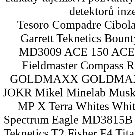
detektorů inz
Tesoro Compadre Cibola
Garrett Teknetics Boun
MD3009 ACE 150 ACE 
Fieldmaster Compass 
GOLDMAXX GOLDMAXX P
JOKR Mikel Minelab Muske
MP X Terra Whites Wh
Spectrum Eagle MD3815B 
Teknetics T2 Fisher F4 Tit