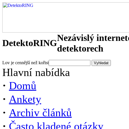
Nezávislý interne
DetektoRING
detektorech
Lov je cennější než kořist
Hlavní nabídka
·
Domů
·
Ankety
·
Archiv článků
·
Často kladené otázky