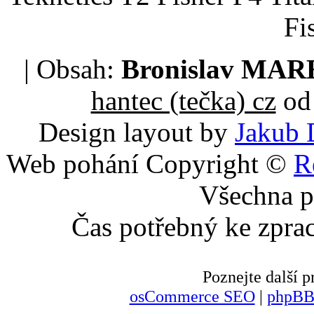
Fi
| Obsah:
Bronislav MA
hantec (tečka) cz
od 
Design layout by
Jakub 
Web pohání Copyright ©
R
Všechna p
Čas potřebný ke zpra
Poznejte další
osCommerce SEO
|
phpBB