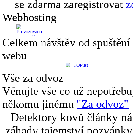
se zdarma zaregistrovat
z
Webhosting
Celkem návštěv od spuštění
webu
Vše za odvoz
Věnujte vše co už nepotřebu
někomu jinému
"Za odvoz"
Detektory kovů články náv
záhady tajemství pozvánky