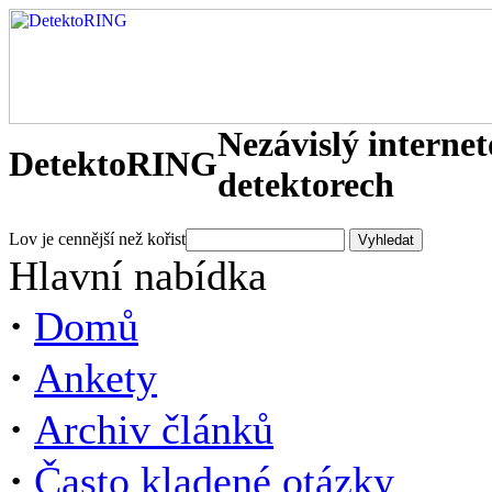
Nezávislý interne
DetektoRING
detektorech
Lov je cennější než kořist
Hlavní nabídka
·
Domů
·
Ankety
·
Archiv článků
·
Často kladené otázky