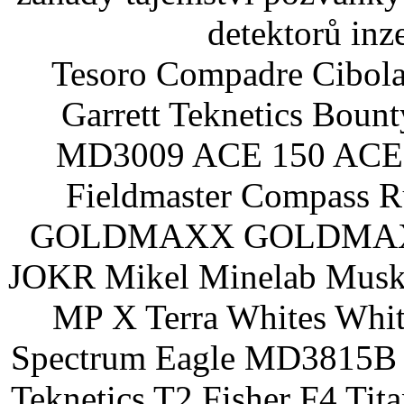
detektorů inz
Tesoro Compadre Cibola
Garrett Teknetics Boun
MD3009 ACE 150 ACE 
Fieldmaster Compass 
GOLDMAXX GOLDMAXX P
JOKR Mikel Minelab Muske
MP X Terra Whites Wh
Spectrum Eagle MD3815B 
Teknetics T2 Fisher F4 Tit