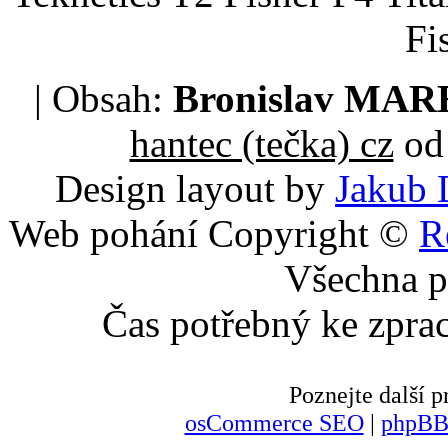
Fi
| Obsah:
Bronislav MA
hantec (tečka) cz
od 
Design layout by
Jakub 
Web pohání Copyright ©
R
Všechna p
Čas potřebný ke zpra
Poznejte další
osCommerce SEO
|
phpBB