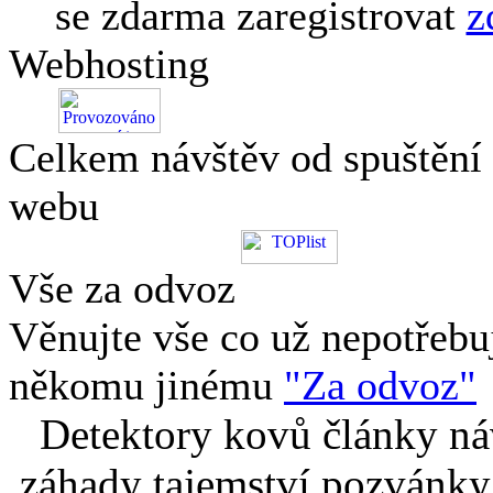
se zdarma zaregistrovat
z
Webhosting
Celkem návštěv od spuštění
webu
Vše za odvoz
Věnujte vše co už nepotřebu
někomu jinému
"Za odvoz"
Detektory kovů články náv
záhady tajemství pozvánky