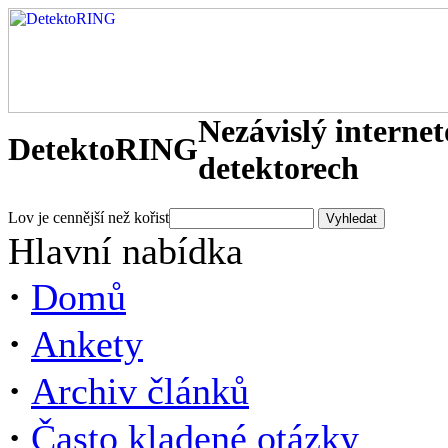
Nezávislý interne
DetektoRING
detektorech
Lov je cennější než kořist
Hlavní nabídka
·
Domů
·
Ankety
·
Archiv článků
·
Často kladené otázky