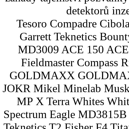
detektorů inz
Tesoro Compadre Cibola
Garrett Teknetics Boun
MD3009 ACE 150 ACE 
Fieldmaster Compass 
GOLDMAXX GOLDMAXX P
JOKR Mikel Minelab Muske
MP X Terra Whites Wh
Spectrum Eagle MD3815B 
Teknetics T2 Fisher F4 Tit