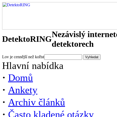
Nezávislý interne
DetektoRING
detektorech
Lov je cennější než kořist
Hlavní nabídka
·
Domů
·
Ankety
·
Archiv článků
·
Často kladené otázky