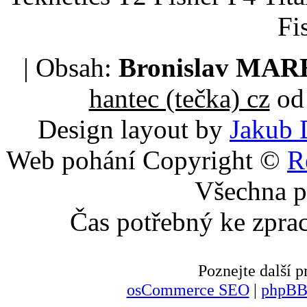
Fi
| Obsah:
Bronislav MA
hantec (tečka) cz
od 
Design layout by
Jakub 
Web pohání Copyright ©
R
Všechna p
Čas potřebný ke zpra
Poznejte další
osCommerce SEO
|
phpBB