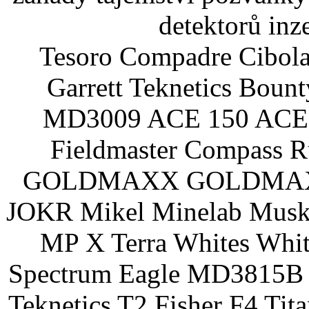
detektorů inz
Tesoro Compadre Cibola
Garrett Teknetics Boun
MD3009 ACE 150 ACE 
Fieldmaster Compass 
GOLDMAXX GOLDMAXX P
JOKR Mikel Minelab Muske
MP X Terra Whites Wh
Spectrum Eagle MD3815B 
Teknetics T2 Fisher F4 Tit