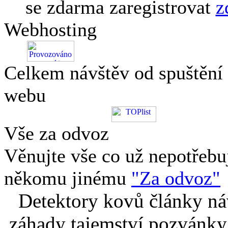
se zdarma zaregistrovat
z
Webhosting
Celkem návštěv od spuštění
webu
Vše za odvoz
Věnujte vše co už nepotřebu
někomu jinému
"Za odvoz"
Detektory kovů články náv
záhady tajemství pozvánky