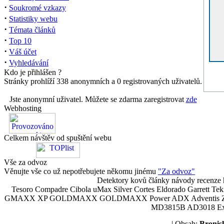
·
Soukromé vzkazy
·
Statistiky webu
·
Témata článků
·
Top 10
·
Váš účet
·
Vyhledávání
Kdo je přihlášen ?
Stránky prohlíží 338 anonymních a 0 registrovaných uživatelů.
Jste anonymní uživatel. Můžete se zdarma zaregistrovat
zde
Webhosting
Celkem návštěv od spuštění webu
Vše za odvoz
Věnujte vše co už nepotřebujete někomu jinému
"Za odvoz"
Detektory kovů články návody recenze h
Tesoro Compadre Cibola uMax Silver Cortes Eldorado Garrett 
GMAXX XP GOLDMAXX GOLDMAXX Power ADX Adventis Zetex JOK
MD3815B AD3018 Explor
| Obsah:
Broni