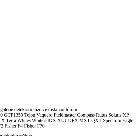
alerie detektorů inzerce diskuzní fórum
0 GTP1350 Tejon Vaquero Fieldmaster Compass Rutus Solaris XP
 Terra Whites White's IDX XLT DFX MXT QXT Spectrum Eagle
2 Fisher F4 Fisher F70
archivním režimu