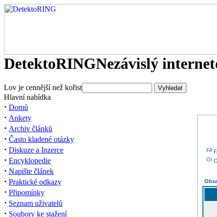
DetektoRING
Nezávislý interne
Lov je cennější než kořist
Hlavní nabídka
·
Domů
·
Ankety
·
Archiv článků
·
Často kladené otázky
·
Diskuze a Inzerce
·
Encyklopedie
O
·
Napište článek
·
Praktické odkazy
Obsa
·
Připomínky
·
Seznam uživatelů
·
Soubory ke stažení