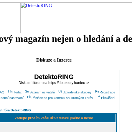
tový magazín nejen o hledání a d
Diskuze a Inzerce
DetektoRING
Diskuzní fórum na https://detektory.hantec.cz
FAQ
Hledat
Seznam uživatelů
Uživatelské skupiny
Registrace
sobní nastavení
Přihlásit se pro kontrolu soukromých zpráv
Přihlášení
h fóra DetektoRING
Zadejte prosím vaše uživatelské jméno a heslo