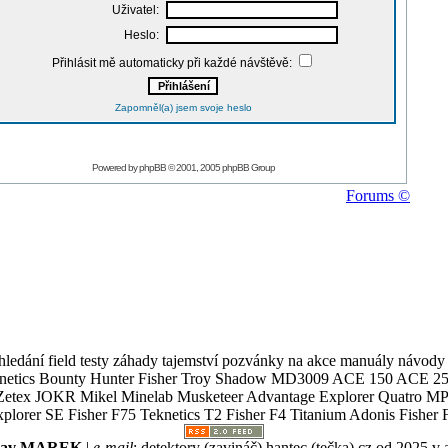
Uživatel:
Heslo:
Přihlásit mě automaticky při každé návštěvě:
Zapomněl(a) jsem svoje heslo
Powered by
phpBB
© 2001, 2005 phpBB Group
Forums ©
ledání field testy záhady tajemství pozvánky na akce manuály návody g
Teknetics Bounty Hunter Fisher Troy Shadow MD3009 ACE 150 ACE 25
R Mikel Minelab Musketeer Advantage Explorer Quatro MP X
er SE Fisher F75 Teknetics T2 Fisher F4 Titanium Adonis Fisher F
slav MAREK
|
e-mail
:
detektory (zavináč) hantec (tečka) cz
od 2025 v 