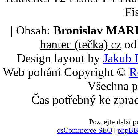
Fi
| Obsah:
Bronislav MA
hantec (tečka) cz
od 
Design layout by
Jakub 
Web pohání Copyright ©
R
Všechna p
Čas potřebný ke zpra
Poznejte další
osCommerce SEO
|
phpBB