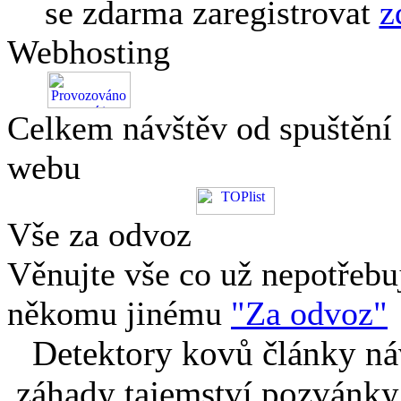
se zdarma zaregistrovat
z
Webhosting
Celkem návštěv od spuštění
webu
Vše za odvoz
Věnujte vše co už nepotřebu
někomu jinému
"Za odvoz"
Detektory kovů články náv
záhady tajemství pozvánky