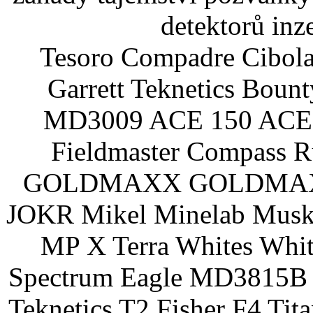
detektorů inz
Tesoro Compadre Cibola
Garrett Teknetics Boun
MD3009 ACE 150 ACE 
Fieldmaster Compass 
GOLDMAXX GOLDMAXX P
JOKR Mikel Minelab Muske
MP X Terra Whites Wh
Spectrum Eagle MD3815B 
Teknetics T2 Fisher F4 Tit