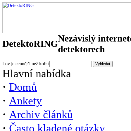
Nezávislý interne
DetektoRING
detektorech
Lov je cennější než kořist
Hlavní nabídka
·
Domů
·
Ankety
·
Archiv článků
·
Často kladené otázky