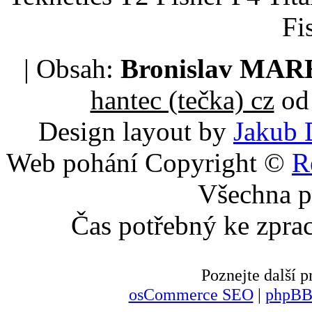
Fi
| Obsah:
Bronislav MA
hantec (tečka) cz
od 
Design layout by
Jakub 
Web pohání Copyright ©
R
Všechna p
Čas potřebný ke zpra
Poznejte další
osCommerce SEO
|
phpBB