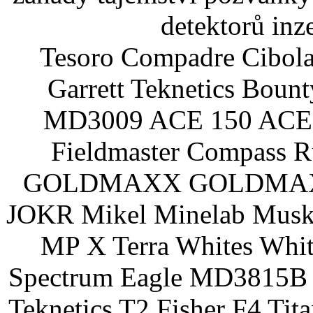
detektorů inz
Tesoro Compadre Cibola
Garrett Teknetics Boun
MD3009 ACE 150 ACE 
Fieldmaster Compass 
GOLDMAXX GOLDMAXX P
JOKR Mikel Minelab Muske
MP X Terra Whites Wh
Spectrum Eagle MD3815B 
Teknetics T2 Fisher F4 Tit