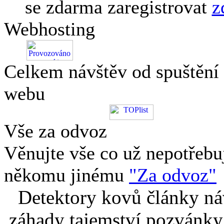
se zdarma zaregistrovat
z
Webhosting
Celkem návštěv od spuštění
webu
Vše za odvoz
Věnujte vše co už nepotřebu
někomu jinému
"Za odvoz"
Detektory kovů články náv
záhady tajemství pozvánky