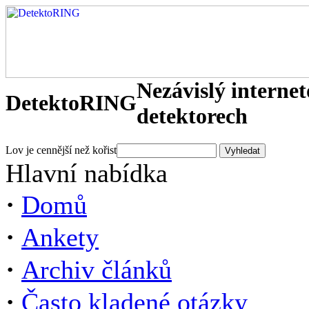
Nezávislý interne
DetektoRING
detektorech
Lov je cennější než kořist
Hlavní nabídka
·
Domů
·
Ankety
·
Archiv článků
·
Často kladené otázky