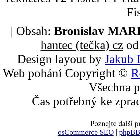
Fi
| Obsah:
Bronislav MA
hantec (tečka) cz
od 
Design layout by
Jakub 
Web pohání Copyright ©
R
Všechna p
Čas potřebný ke zpra
Poznejte další
osCommerce SEO
|
phpBB