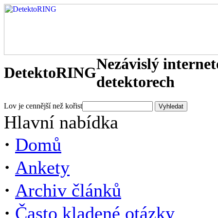
Nezávislý interne
DetektoRING
detektorech
Lov je cennější než kořist
Hlavní nabídka
·
Domů
·
Ankety
·
Archiv článků
·
Často kladené otázky