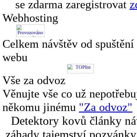
se zdarma zaregistrovat
z
Webhosting
Celkem návštěv od spuštění
webu
Vše za odvoz
Věnujte vše co už nepotřebu
někomu jinému
"Za odvoz"
Detektory kovů články náv
záhady tajemství pozvánky