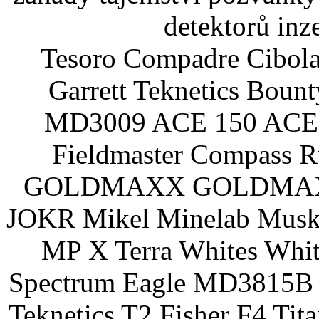
detektorů inz
Tesoro Compadre Cibola
Garrett Teknetics Boun
MD3009 ACE 150 ACE 
Fieldmaster Compass 
GOLDMAXX GOLDMAXX P
JOKR Mikel Minelab Muske
MP X Terra Whites Wh
Spectrum Eagle MD3815B 
Teknetics T2 Fisher F4 Tit