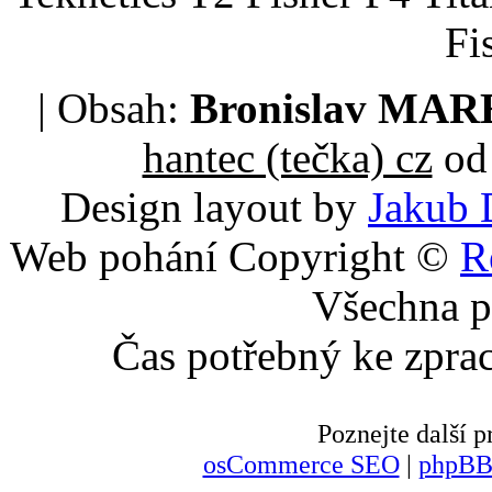
Fi
| Obsah:
Bronislav MA
hantec (tečka) cz
od 
Design layout by
Jakub 
Web pohání Copyright ©
R
Všechna p
Čas potřebný ke zpra
Poznejte další
osCommerce SEO
|
phpBB