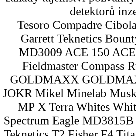
detektorů inz
Tesoro Compadre Cibola
Garrett Teknetics Boun
MD3009 ACE 150 ACE 
Fieldmaster Compass 
GOLDMAXX GOLDMAXX P
JOKR Mikel Minelab Muske
MP X Terra Whites Wh
Spectrum Eagle MD3815B 
Teknetics T2 Fisher F4 Tit