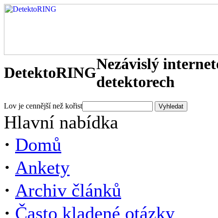
Nezávislý interne
DetektoRING
detektorech
Lov je cennější než kořist
Hlavní nabídka
·
Domů
·
Ankety
·
Archiv článků
·
Často kladené otázky