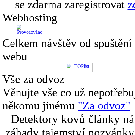
se zdarma zaregistrovat
z
Webhosting
Celkem návštěv od spuštění
webu
Vše za odvoz
Věnujte vše co už nepotřebu
někomu jinému
"Za odvoz"
Detektory kovů články náv
záhady tajemství pozvánky