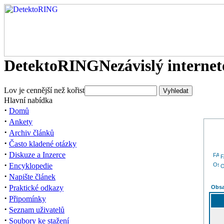
DetektoRING
Nezávislý interne
Lov je cennější než kořist
Hlavní nabídka
·
Domů
·
Ankety
·
Archiv článků
·
Často kladené otázky
·
Diskuze a Inzerce
·
Encyklopedie
O
·
Napište článek
·
Praktické odkazy
Obsa
·
Připomínky
·
Seznam uživatelů
·
Soubory ke stažení