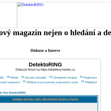
tový magazín nejen o hledání a d
Diskuze a Inzerce
DetektoRING
Diskuzní fórum na https://detektory.hantec.cz
FAQ
Hledat
Seznam uživatelů
Uživatelské skupiny
Registrace
sobní nastavení
Přihlásit se pro kontrolu soukromých zpráv
Přihlášení
h fóra DetektoRING
Zadejte prosím vaše uživatelské jméno a heslo