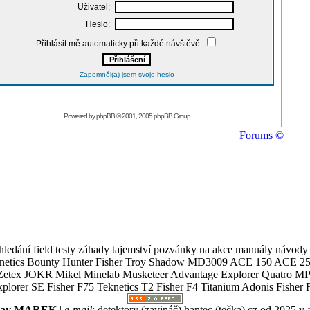
Uživatel:
Heslo:
Přihlásit mě automaticky při každé návštěvě:
Zapomněl(a) jsem svoje heslo
Powered by
phpBB
© 2001, 2005 phpBB Group
Forums ©
ledání field testy záhady tajemství pozvánky na akce manuály návody g
Teknetics Bounty Hunter Fisher Troy Shadow MD3009 ACE 150 ACE 25
R Mikel Minelab Musketeer Advantage Explorer Quatro MP X
er SE Fisher F75 Teknetics T2 Fisher F4 Titanium Adonis Fisher F
slav MAREK
|
e-mail
:
detektory (zavináč) hantec (tečka) cz
od 2025 v 