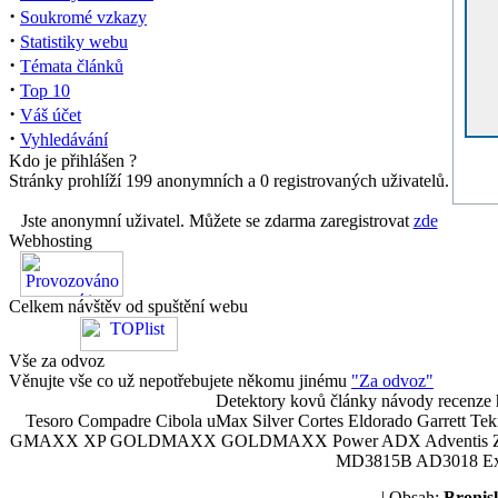
·
Soukromé vzkazy
·
Statistiky webu
·
Témata článků
·
Top 10
·
Váš účet
·
Vyhledávání
Kdo je přihlášen ?
Stránky prohlíží 199 anonymních a 0 registrovaných uživatelů.
Jste anonymní uživatel. Můžete se zdarma zaregistrovat
zde
Webhosting
Celkem návštěv od spuštění webu
Vše za odvoz
Věnujte vše co už nepotřebujete někomu jinému
"Za odvoz"
Detektory kovů články návody recenze h
Tesoro Compadre Cibola uMax Silver Cortes Eldorado Garrett 
GMAXX XP GOLDMAXX GOLDMAXX Power ADX Adventis Zetex JOK
MD3815B AD3018 Explor
| Obsah:
Broni