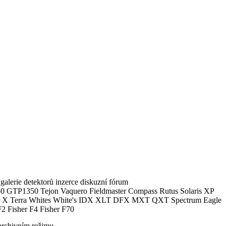
alerie detektorů inzerce diskuzní fórum
0 GTP1350 Tejon Vaquero Fieldmaster Compass Rutus Solaris XP
 Terra Whites White's IDX XLT DFX MXT QXT Spectrum Eagle
2 Fisher F4 Fisher F70
archivním režimu