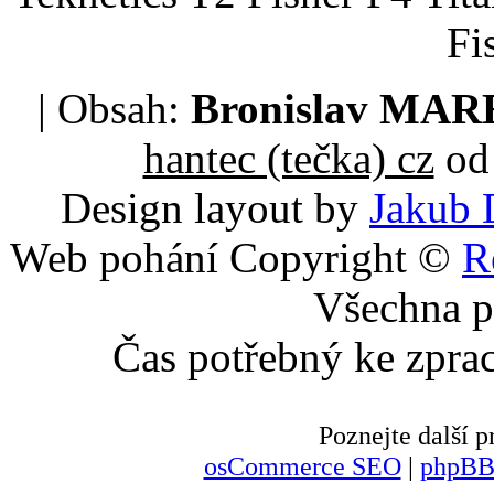
Fi
| Obsah:
Bronislav MA
hantec (tečka) cz
od 
Design layout by
Jakub 
Web pohání Copyright ©
R
Všechna p
Čas potřebný ke zpra
Poznejte další
osCommerce SEO
|
phpBB