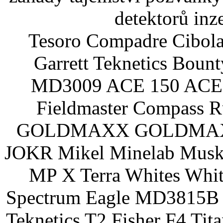
detektorů inz
Tesoro Compadre Cibola
Garrett Teknetics Boun
MD3009 ACE 150 ACE 
Fieldmaster Compass 
GOLDMAXX GOLDMAXX P
JOKR Mikel Minelab Muske
MP X Terra Whites Wh
Spectrum Eagle MD3815B 
Teknetics T2 Fisher F4 Tit