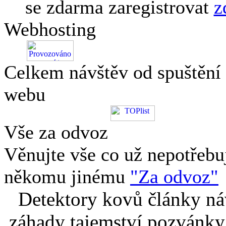
se zdarma zaregistrovat
z
Webhosting
Celkem návštěv od spuštění
webu
Vše za odvoz
Věnujte vše co už nepotřebu
někomu jinému
"Za odvoz"
Detektory kovů články náv
záhady tajemství pozvánky