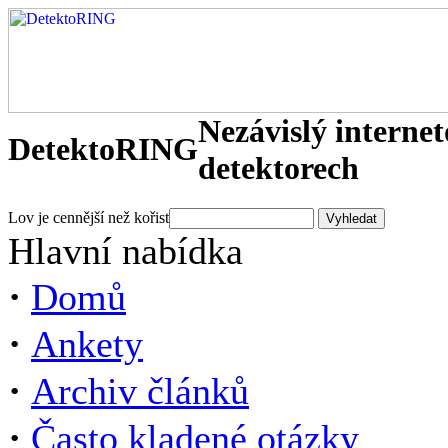
Nezávislý interne
DetektoRING
detektorech
Lov je cennější než kořist
Hlavní nabídka
·
Domů
·
Ankety
·
Archiv článků
·
Často kladené otázky