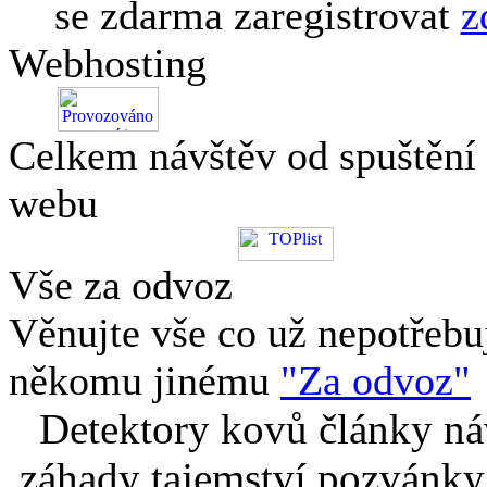
se zdarma zaregistrovat
z
Webhosting
Celkem návštěv od spuštění
webu
Vše za odvoz
Věnujte vše co už nepotřebu
někomu jinému
"Za odvoz"
Detektory kovů články náv
záhady tajemství pozvánky