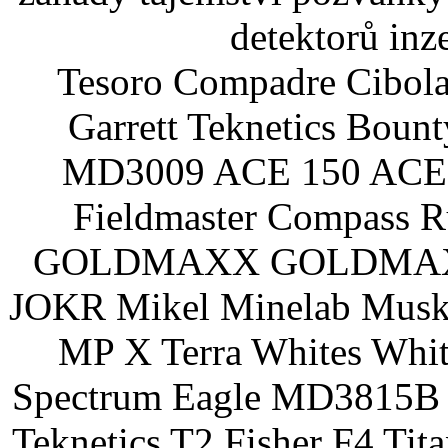
detektorů inz
Tesoro Compadre Cibola
Garrett Teknetics Boun
MD3009 ACE 150 ACE 
Fieldmaster Compass 
GOLDMAXX GOLDMAXX P
JOKR Mikel Minelab Muske
MP X Terra Whites Wh
Spectrum Eagle MD3815B 
Teknetics T2 Fisher F4 Tit