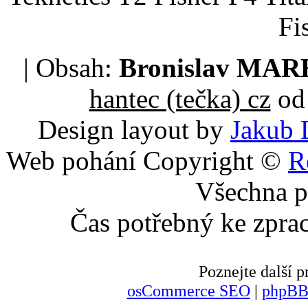
Fi
| Obsah:
Bronislav MA
hantec (tečka) cz
od 
Design layout by
Jakub 
Web pohání Copyright ©
R
Všechna p
Čas potřebný ke zpra
Poznejte další
osCommerce SEO
|
phpBB