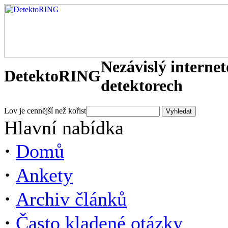
Nezávislý interne
DetektoRING
detektorech
Lov je cennější než kořist
Hlavní nabídka
·
Domů
·
Ankety
·
Archiv článků
·
Často kladené otázky